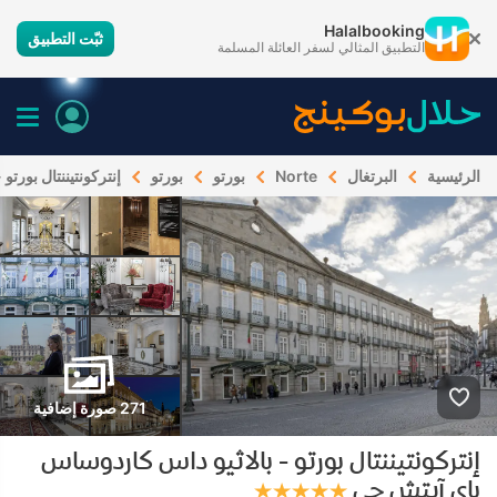
Halalbooking
ثبّت التطبيق
التطبيق المثالي لسفر العائلة المسلمة
الرئيسية
البرتغال
Norte
بورتو
بورتو
إنتركونتيننتال بورت
271 صورة إضافية
إنتركونتيننتال بورتو - بالاثيو داس كاردوساس
باي آيتش جي