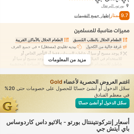
بورتو، البرتغال
9.7
ممتاز
إظهار جميع التقييمات
مميزات مناسبة للمسلمين
الطعام الحلال بالطلب المُسبق
الطعام الحلال بالأماكن القريبة
غرفة خالية من الكحول
بيديه تقليدي (مستقل)
• في جميع الغرف
لا يوجد مسبح أو سبا أو شاطئ للسيدات فقط أو للتأجير الخاص أو
للاستخدام في الفيلا/الغرفة يوفر الانعزال التام. لا يوجد مسبح أو سبا أو
مزيد من المعلومات
شاطئ للاستخدام المُختلط يُسمح فيه بارتداء ملابس السباحة المحتشمة
اغتنم العروض الحصرية لأعضاء
Gold
سجّل الدخول أو أنشئ حسابًا للحصول على خصومات حتى
20%
في معظم الفنادق
سجّل الدخول أو أنشئ حسابًا
أسعار إنتركونتيننتال بورتو - بالاثيو داس كاردوساس
باي آيتش جي