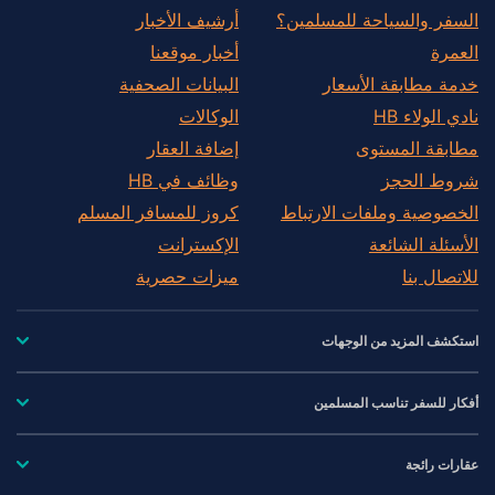
السفر والسياحة للمسلمين؟
أرشيف الأخبار
العمرة
أخبار موقعنا
خدمة مطابقة الأسعار
البيانات الصحفية
نادي الولاء HB
الوكالات
مطابقة المستوى
إضافة العقار
شروط الحجز
وظائف في HB
الخصوصية وملفات الارتباط
كروز للمسافر المسلم
الأسئلة الشائعة
الإكسترانت
للاتصال بنا
ميزات حصرية
استكشف المزيد من الوجهات
أفكار للسفر تناسب المسلمين
عقارات رائجة