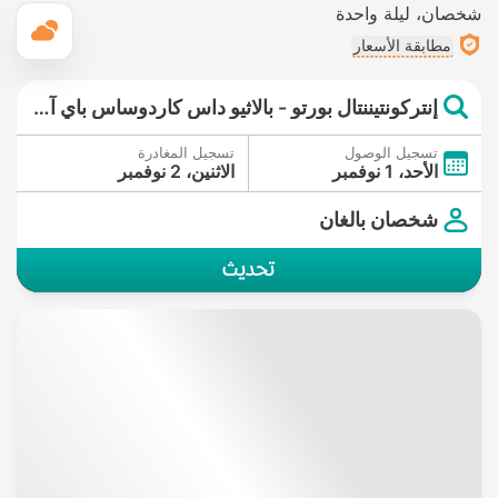
شخصان
ليلة واحدة
ال
مطابقة الأسعار
إنتركونتيننتال بورتو - بالاثيو داس كاردوساس باي آيتش جي
تسجيل الوصول
تسجيل المغادرة
الأحد، 1 نوفمبر
الاثنين، 2 نوفمبر
شخصان بالغان
تحديث