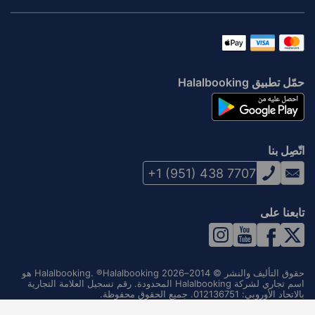
حمّل تطبيق Halalbooking
اتّصِل بنا
+1 (951) 438 7707
تابعنا على
حقوق التأليف والنشر © 2014–2026 Halalbooking. ®Halalbooking هو
اسم تجاري لشركة Halalbooking المحدودة. رقم تسجيل العلامة التجارية
بالاتحاد الأوروبي: 012136751. جميع الحقوق محفوظة.