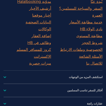
نُبذة عنّا
مدوّنة Halalbooking
السفر والسياحة للمسلمين؟
أرشيف الأخبار
العمرة
أخبار موقعنا
خدمة مطابقة الأسعار
البيانات الصحفية
نادي الولاء HB
الوكالات
مطابقة المستوى
إضافة العقار
شروط الحجز
وظائف في HB
الخصوصية وملفات الارتباط
كروز للمسافر المسلم
الأسئلة الشائعة
الإكسترانت
للاتصال بنا
ميزات حصرية
استكشف المزيد من الوجهات
أفكار للسفر تناسب المسلمين
عقارات رائجة