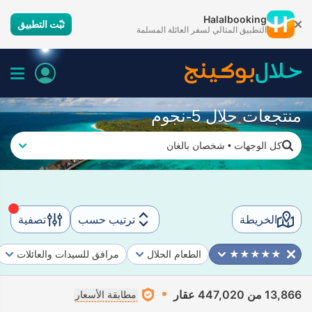
Halalbooking
ثبّت التطبيق
التطبيق المثالي لسفر العائلة المسلمة
منتجعات حلال 5-نجوم
كل الوجهات
•
شخصان بالغان
الخريطة
ترتيب حسب
تصفية
★★★★★
الطعام الحلال
مرافق للسيدات والعائلات
13,866 من 447,020 عقار
مطابقة الأسعار