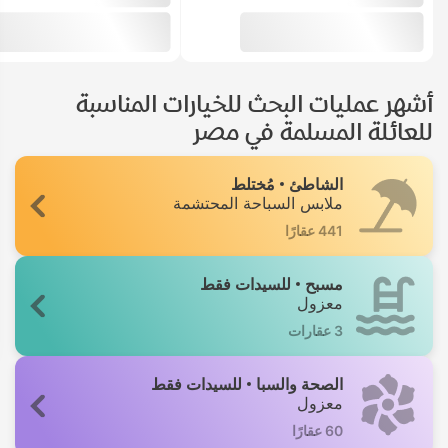
أشهر عمليات البحث للخيارات المناسبة
للعائلة المسلمة في مصر
الشاطئ
مُختلط
ملابس السباحة المحتشمة
441 عقارًا
مسبح
للسيدات فقط
معزول
3 عقارات
الصحة والسبا
للسيدات فقط
معزول
60 عقارًا