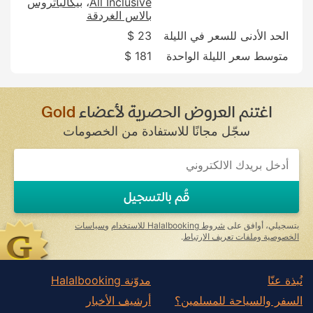
All Inclusive
بيكالباتروس
بالاس الغردقة
الحد الأدنى للسعر في الليلة
23 $
متوسط سعر الليلة الواحدة
181 $
اغتنم العروض الحصرية لأعضاء
Gold
سجّل مجانًا للاستفادة من الخصومات
If
you
are
a
قُم بالتسجيل
human,
ignore
this
بتسجيلي، أوافق على
شروط Halalbooking للاستخدام
و
سياسات
field
الخصوصية وملفات تعريف الارتباط
.
نُبذة عنّا
مدوّنة Halalbooking
السفر والسياحة للمسلمين؟
أرشيف الأخبار