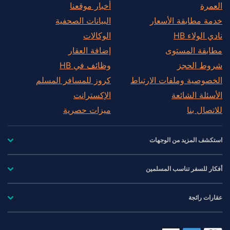
العمرة
أخبار موقعنا
خدمة مطابقة الأسعار
البيانات الصحفية
نادي الولاء HB
الوكالات
مطابقة المستوى
إضافة العقار
شروط الحجز
وظائف في HB
الخصوصية وملفات الارتباط
كروز للمسافر المسلم
الأسئلة الشائعة
الإكسترانت
للاتصال بنا
ميزات حصرية
استكشف المزيد من الوجهات
أفكار للسفر تناسب المسلمين
عقارات رائجة