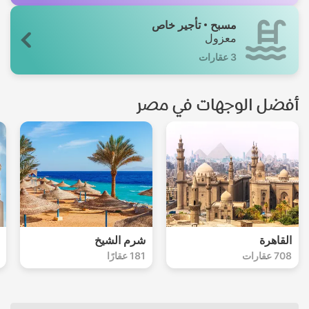
مسبح
تأجير خاص
معزول
3 عقارات
أفضل الوجهات في مصر
القاهرة
شرم الشيخ
708 عقارات
181 عقارًا