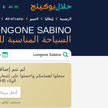
$
AR
الرئيسية
إيطاليا
لاتسيو
All of Lazio
ONGONE SABINO
السياحة المناسبة ل
Longone Sabino
ت
لم تتم إضافة أي عقارات في o
الولاء HB مجانًا، وسيمكنكم الاستمتاع بامتيازات وخصومات خاصة تصل إلى 10%.
If
you
are
a
بتسجيلي، أوافق 
human,
ignore