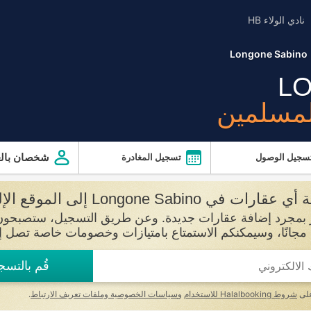
نادي الولاء HB
Longone Sabino
L
لمسلمين
شخصان بالغ
سجيل الوصول
تسجيل المغادرة
Longone Sabin إلى الموقع الإلكتروني بعد
قُم بالتسج
على
شروط Halalbooking للاستخدام
و
سياسات الخصوصية وملفات تعريف الارتباط
.