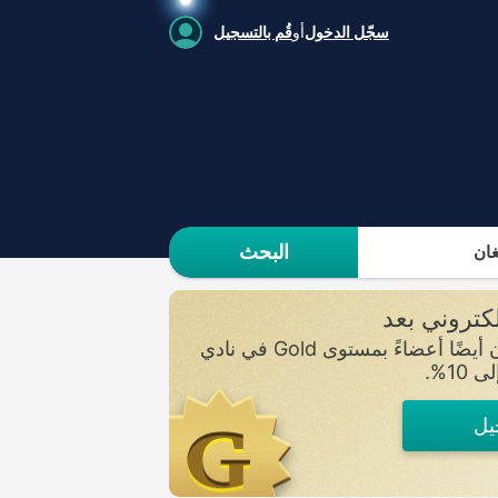
سجّل الدخول
أو
قُم بالتسجيل
البحث
ان
سجلوا اهتمامكم واحصلوا على إشعار بمجرد إضافة عقارات جديدة. وعن طريق التسجيل، ستصبحون أيضًا أعضاءً بمستوى Gold في نادي
يل