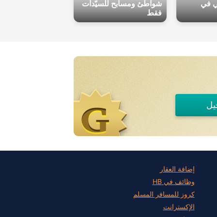
ي في
شواطئ ومسابح للسيّدات
فقط
يل
إضافة العقار
وظائف في HB
كروز للمسافر المسلم
الإكسترانت