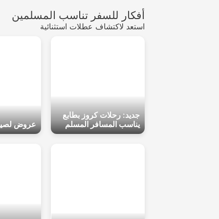
this
أفكار للسفر تناسب المسلمين
field
استعد لاكتشاف عطلات استثنائية
جديد: رحلات كروز بطابع
يناسب المسافر المسلم
عروض لصيف 6