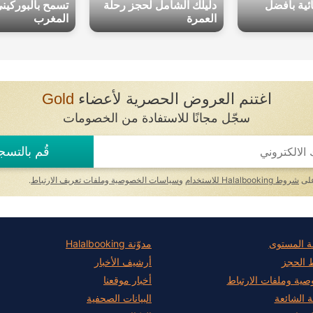
ائية بأفضل
دليلك الشامل لحجز رحلة
تسمح بالبوركين
العمرة
المغرب
اغتنم العروض الحصرية لأعضاء
Gold
سجّل مجانًا للاستفادة من الخصومات
قُم بالتسج
على
شروط Halalbooking للاستخدام
و
سياسات الخصوصية وملفات تعريف الارتباط
.
ة المستوى
مدوّنة Halalbooking
الحجز
أرشيف الأخبار
صية وملفات الارتباط
أخبار موقعنا
ة الشائعة
البيانات الصحفية