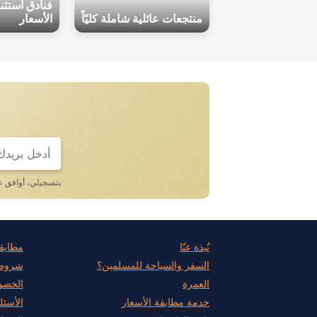
فنادق استثن
منتجعات عائلية شاملة كليّاً
الأسعار
If
you
are
a
بتسجيلي، أوافق 
human,
ignore
this
field
نُبذة عنّا
مطابق
السفر والسياحة للمسلمين؟
شروط 
العمرة
الخصو
خدمة مطابقة الأسعار
الأسئل