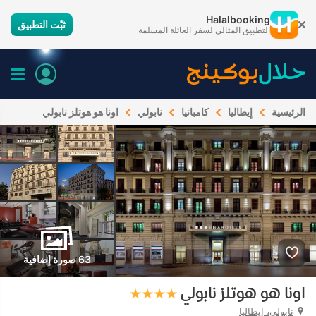
Halalbooking
ثبّت التطبيق
التطبيق المثالي لسفر العائلة المسلمة
الرئيسية
إيطاليا
كامبانيا
نابولي
اونا هو هوتلز نابولي
63 صورة إضافية
اونا هو هوتلز نابولي
نابولي، إيطاليا