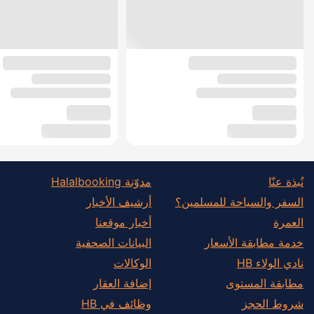
نُبذة عنّا
مدوّنة Halalbooking
السفر والسياحة للمسلمين؟
أرشيف الأخبار
العمرة
أخبار موقعنا
خدمة مطابقة الأسعار
البيانات الصحفية
نادي الولاء HB
الوكالات
مطابقة المستوى
إضافة العقار
شروط الحجز
وظائف في HB