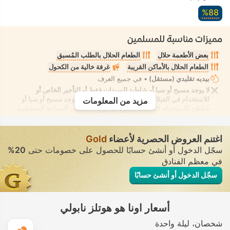
88‏%
مميزات مناسبة للمسلمين
بعض الأطعمة حلال
الطعام الحلال بالطلب المُسبق
الطعام الحلال بالأماكن القريبة
غرفة خالية من الكحول
بيديه تقليدي (مستقل)
• في جميع الغرف
لا يوجد مسبح أو سبا أو شاطئ للسيدات فقط أو للتأجير الخاص أو
للاستخدام في الفيلا/الغرفة يوفر الانعزال التام. لا يوجد مسبح أو سبا أو
مزيد من المعلومات
شاطئ للاستخدام المُختلط يُسمح فيه بارتداء ملابس السباحة المحتشمة
اغتنم العروض الحصرية لأعضاء
Gold
سجّل الدخول أو أنشئ حسابًا للحصول على خصومات حتى
20%
في معظم الفنادق
سجّل الدخول أو أنشئ حسابًا
أسعار اونا هو هوتلز نابولي
شخصان
ليلة واحدة