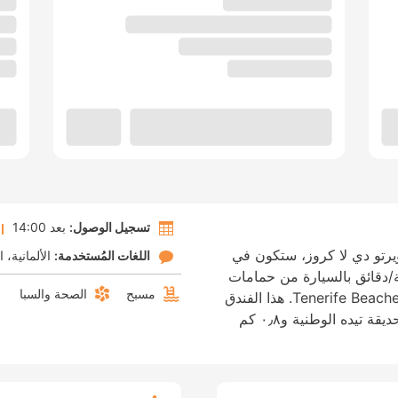
تسجيل الوصول:
بعد 14:00
يرتو دي لا كروز، ستكون في
اللغات المُستخدمة:
الألمانية
ا
 من الشاطئ، على بُعد 4 دقيقة/دقائق بالسيارة من حمامات
مسبح
الصحة والسبا
سباحة لاجو مارتيانيز و7 دقيقة/دقائق من Tenerife Beaches. هذا الفندق
منشأة مناسبة للعائلات، تبعد ٢٤٫٧ كم عن حديقة تيده الوطنية و٠٫٨ كم