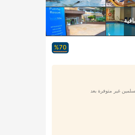
70‏%
مسلمين غير متوفرة بعد