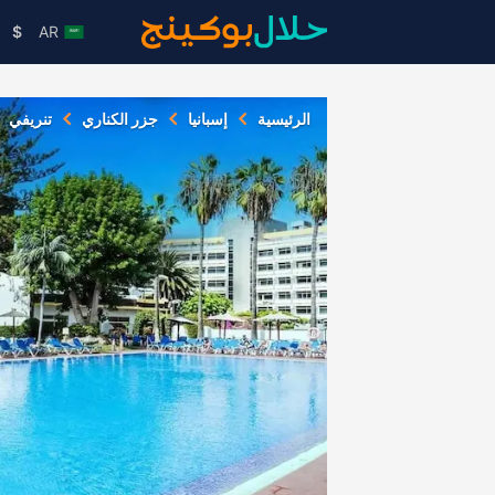
$
AR
الرئيسية
إسبانيا
جزر الكناري
تنريفي