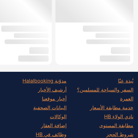
نُبذة عنّا
مدوّنة Halalbooking
السفر والسياحة للمسلمين؟
أرشيف الأخبار
العمرة
أخبار موقعنا
خدمة مطابقة الأسعار
البيانات الصحفية
نادي الولاء HB
الوكالات
مطابقة المستوى
إضافة العقار
شروط الحجز
وظائف في HB