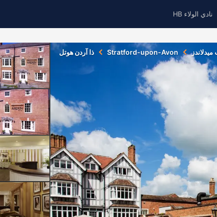
نادي الولاء HB
ميدلاندز
Stratford-upon-Avon
ذا آردن هوتل