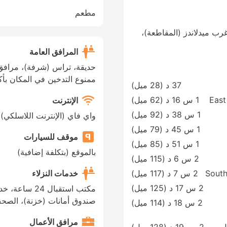
مطعم
Waterside، Stratford-upon-Avo، غرب ميدلاندز (المقاطعة)،
المرافق العامة
حديقة، تراس (شرفة)، مرافق 
ممنوع التدخين في المكان بأك
37 د (
28 ميل
)
East
1 س 16 د (
62 ميل
)
الإنترنت
1 س 38 د (
92 ميل
)
واي فاي (الإنترنت اللاسلكي)
1 س 45 د (
79 ميل
)
موقف للسيارات
1 س 51 د (
85 ميل
)
بالموقع (بتكلفة إضافية)
2 س 6 د (
115 ميل
)
خدمات النزلاء
South
2 س 7 د (
117 ميل
)
2 س 17 د (
125 ميل
)
مكتب استقبال 4
صندوق أمانات (خزنة)، الصح
2 س 18 د (
114 ميل
)
مرافق الأعمال