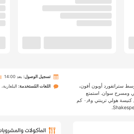
تسجيل الوصول:
بعد 14:00
سط ستراتفورد أوبون أفون،
اللغات المُستخدمة:
البلغارية
ا
ي ومسرح سوان. استمتع
بالإقامة في هذا الفندق على بُعد ٠٫٦ كم من كنيسة هولي ترينتي و٠٫٨ كم
المأكولات والمشروبا