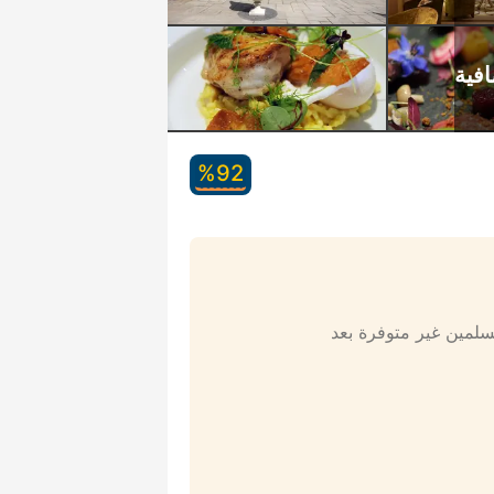
92‏%
مسلمين غير متوفرة بعد