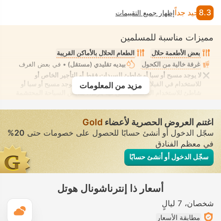
8.3
جيد جداً
إظهار جميع التقييمات
مميزات مناسبة للمسلمين
بعض الأطعمة حلال
الطعام الحلال بالأماكن القريبة
غرفة خالية من الكحول
بيديه تقليدي (مستقل)
• في بعض الغرف
لا يوجد مسبح أو سبا أو شاطئ للسيدات فقط أو للتأجير الخاص أو
للاستخدام في الفيلا/الغرفة يوفر الانعزال التام. لا يوجد مسبح أو سبا أو
مزيد من المعلومات
شاطئ للاستخدام المُختلط يُسمح فيه بارتداء ملابس السباحة المحتشمة
اغتنم العروض الحصرية لأعضاء
Gold
سجّل الدخول أو أنشئ حسابًا للحصول على خصومات حتى
20%
في معظم الفنادق
سجّل الدخول أو أنشئ حسابًا
أسعار ذا إنترناشونال هوتل
شخصان
7 ليالٍ
ال
مطابقة الأسعار