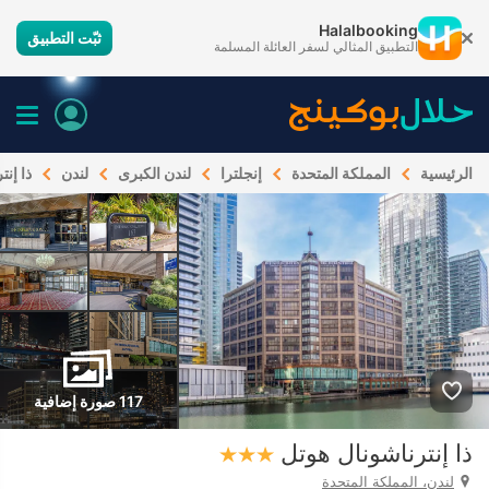
Halalbooking
ثبّت التطبيق
التطبيق المثالي لسفر العائلة المسلمة
الرئيسية
المملكة المتحدة
إنجلترا
لندن الكبرى
لندن
ذا إنت
117 صورة إضافية
ذا إنترناشونال هوتل
لندن، المملكة المتحدة