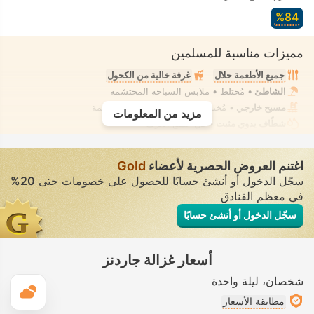
84‏%
مميزات مناسبة للمسلمين
جميع الأطعمة حلال
غرفة خالية من الكحول
الشاطئ
• مُختلط • ملابس السباحة المحتشمة
مسبح خارجي
• مُختلط • ملابس السباحة المحتشمة
مزيد من المعلومات
شطّاف يدوي مثبت
• في جميع الغرف
اغتنم العروض الحصرية لأعضاء
Gold
سجّل الدخول أو أنشئ حسابًا للحصول على خصومات حتى
20%
في معظم الفنادق
سجّل الدخول أو أنشئ حسابًا
أسعار غزالة جاردنز
شخصان
ليلة واحدة
ال
مطابقة الأسعار