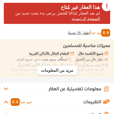
هذا العقار غير مُتاح
لم يعد العقار مُتاحًا للحجز. يرجى بدء بحث جديد من
الصفحة الرئيسية
.
8.9
جيد جداً
إظهار 16 تقييمًا
مميزات مناسبة للمسلمين
جميع الأطعمة حلال
الطعام الحلال بالأماكن القريبة
عقار خالٍ من الكحول
شطّاف يدوي مثبت
• في جميع الغرف
لا يوجد مسبح أو سبا أو شاطئ للسيدات فقط أو للتأجير الخاص أو
للاستخدام في الفيلا/الغرفة يوفر الانعزال التام. لا يوجد مسبح أو سبا أو
مزيد من المعلومات
شاطئ للاستخدام المُختلط يُسمح فيه بارتداء ملابس السباحة المحتشمة
معلومات تفصيلية عن العقار
التقييمات
جيد جداً
8.9