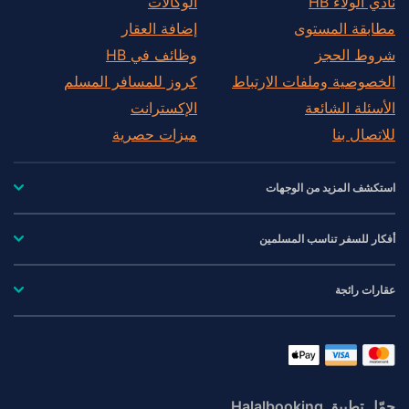
نادي الولاء HB
الوكالات
مطابقة المستوى
إضافة العقار
شروط الحجز
وظائف في HB
الخصوصية وملفات الارتباط
كروز للمسافر المسلم
الأسئلة الشائعة
الإكسترانت
للاتصال بنا
ميزات حصرية
استكشف المزيد من الوجهات
أفكار للسفر تناسب المسلمين
عقارات رائجة
حمّل تطبيق Halalbooking