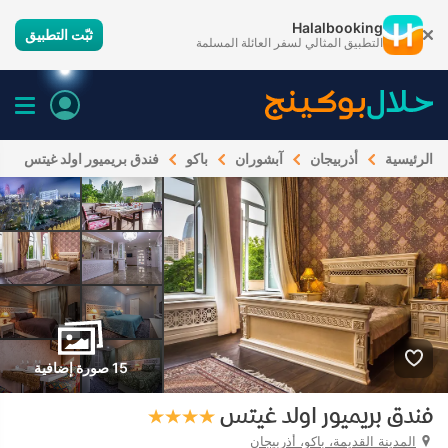
Halalbooking
ثبّت التطبيق
التطبيق المثالي لسفر العائلة المسلمة
الرئيسية
أذربيجان
آبشوران
باكو
فندق بريميور اولد غيتس
15 صورة إضافية
فندق بريميور اولد غيتس
المدينة القديمة، باكو، أذربيجان