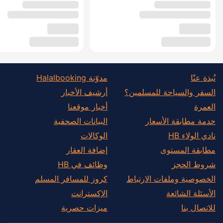
نُبذة عنّا
مدوّنة Halalbooking
السفر والسياحة للمسلمين؟
أرشيف الأخبار
العمرة
أخبار موقعنا
خدمة مطابقة الأسعار
البيانات الصحفية
نادي الولاء HB
الوكالات
مطابقة المستوى
إضافة العقار
شروط الحجز
وظائف في HB
الخصوصية وملفات الارتباط
كروز للمسافر المسلم
الأسئلة الشائعة
الإكسترانت
للاتصال بنا
ميزات حصرية