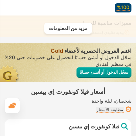
100‏%
مميزات مناسبة للمسلمين
مزيد من المعلومات
بيديه تقليدي (مستقل)
• في جميع الفيلات
اغتنم العروض الحصرية لأعضاء
Gold
سجّل الدخول أو أنشئ حسابًا للحصول على خصومات حتى
20%
في معظم الفنادق
سجّل الدخول أو أنشئ حسابًا
أسعار فيلا كونفورت إي بيسين
شخصان
ليلة واحدة
ال
مطابقة الأسعار
فيلا كونفورت إي بيسين