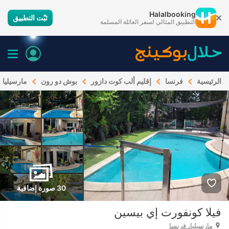
Halalbooking
ثبّت التطبيق
التطبيق المثالي لسفر العائلة المسلمة
الرئيسية
فرنسا
إقليم ألب كوت دازور
بوش دو رون
مارسيليا
30 صورة إضافية
فيلا كونفورت إي بيسين
مارسيليا، فرنسا