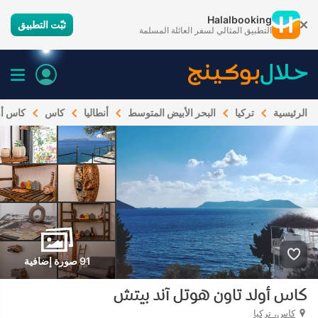
Halalbooking
ثبّت التطبيق
التطبيق المثالي لسفر العائلة المسلمة
الرئيسية
تركيا
البحر الأبيض المتوسط
أنطاليا
كاس
كاس أو
91 صورة إضافية
كاس أولد تاون هوتل آند بيتش
كاس، تركيا