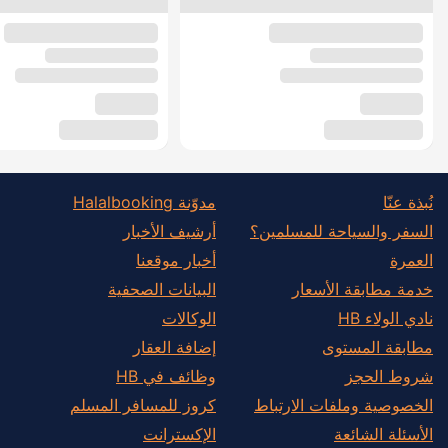
نُبذة عنّا
مدوّنة Halalbooking
السفر والسياحة للمسلمين؟
أرشيف الأخبار
العمرة
أخبار موقعنا
خدمة مطابقة الأسعار
البيانات الصحفية
نادي الولاء HB
الوكالات
مطابقة المستوى
إضافة العقار
شروط الحجز
وظائف في HB
الخصوصية وملفات الارتباط
كروز للمسافر المسلم
الأسئلة الشائعة
الإكسترانت