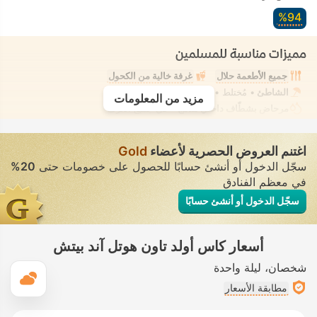
94‏%
مميزات مناسبة للمسلمين
جميع الأطعمة حلال
غرفة خالية من الكحول
الشاطئ
• مُختلط • ملابس السباحة المحتشمة
مزيد من المعلومات
مرحاض بشطّاف داخلي مدمج
• في جميع الغرف
اغتنم العروض الحصرية لأعضاء
Gold
سجّل الدخول أو أنشئ حسابًا للحصول على خصومات حتى
20%
في معظم الفنادق
سجّل الدخول أو أنشئ حسابًا
أسعار كاس أولد تاون هوتل آند بيتش
شخصان
ليلة واحدة
ال
مطابقة الأسعار