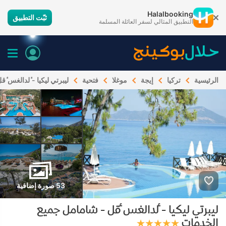
Halalbooking
ثبّت التطبيق
التطبيق المثالي لسفر العائلة المسلمة
الرئيسية
تركيا
إيجة
موغلا
فتحية
ليبرتي ليكيا - ٔلدالغس 
53 صورة إضافية
ليبرتي ليكيا - ٔلدالغس ٔقل - شامامل جميع
الخدمات