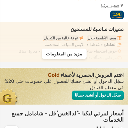
فتحية، تركيا
96‏%
مميزات مناسبة للمسلمين
بعض الأطعمة حلال
غرفة خالية من الكحول
الشاطئ
• مُختلط • ملابس السباحة المحتشمة
حوض استحمام ساخن/جاكوزي
• في بعض الغرف • معزول تمامًا
مزيد من المعلومات
مرحاض بشطّاف داخلي مدمج
• في جميع الغرف
اغتنم العروض الحصرية لأعضاء
Gold
سجّل الدخول أو أنشئ حسابًا للحصول على خصومات حتى
20%
في معظم الفنادق
سجّل الدخول أو أنشئ حسابًا
أسعار ليبرتي ليكيا - ٔلدالغس ٔقل - شامامل جميع
الخدمات