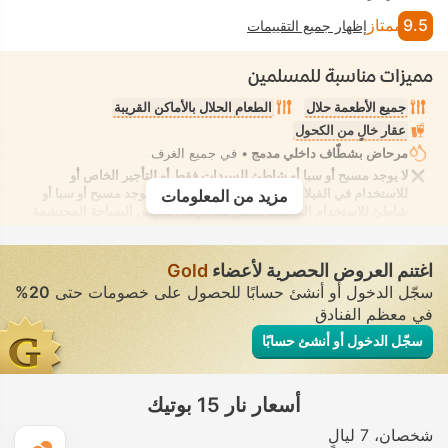
9.5
ممتاز
إظهار جميع التقييمات
مميزات مناسبة للمسلمين
جميع الأطعمة حلال
الطعام الحلال بالأماكن القريبة
عقار خالٍ من الكحول
مرحاض بشطّاف داخلي مدمج
• في جميع الغرف
لا يوجد مسبح أو سبا أو شاطئ للسيدات فقط أو للتأجير الخاص أو
للاستخدام في الفيلا/الغرفة يوفر الانعزال التام. لا يوجد مسبح أو سبا أو
مزيد من المعلومات
شاطئ للاستخدام المُختلط يُسمح فيه بارتداء ملابس السباحة المحتشمة
اغتنم العروض الحصرية لأعضاء
Gold
سجّل الدخول أو أنشئ حسابًا للحصول على خصومات حتى
20%
في معظم الفنادق
سجّل الدخول أو أنشئ حسابًا
أسعار نار 15 بوتيك
شخصان
7 ليالٍ