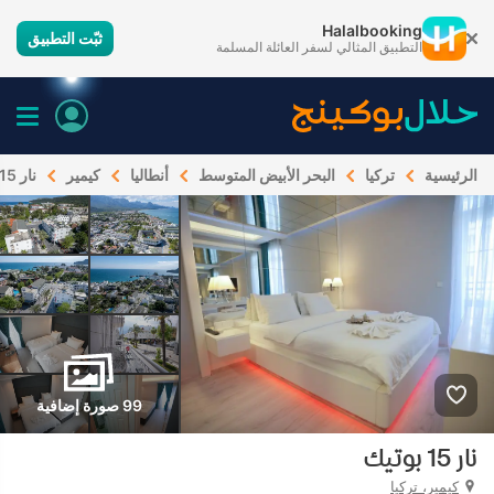
Halalbooking
ثبّت التطبيق
التطبيق المثالي لسفر العائلة المسلمة
الرئيسية
تركيا
البحر الأبيض المتوسط
أنطاليا
كيمير
نار 15 بوتيك
99 صورة إضافية
نار 15 بوتيك
كيمير، تركيا