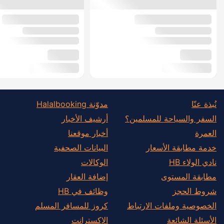
نُبذة عنّا
مدوّنة Halalbooking
السفر والسياحة للمسلمين؟
أرشيف الأخبار
العمرة
أخبار موقعنا
خدمة مطابقة الأسعار
البيانات الصحفية
نادي الولاء HB
الوكالات
مطابقة المستوى
إضافة العقار
شروط الحجز
وظائف في HB
الخصوصية وملفات الارتباط
كروز للمسافر المسلم
الأسئلة الشائعة
الإكسترانت