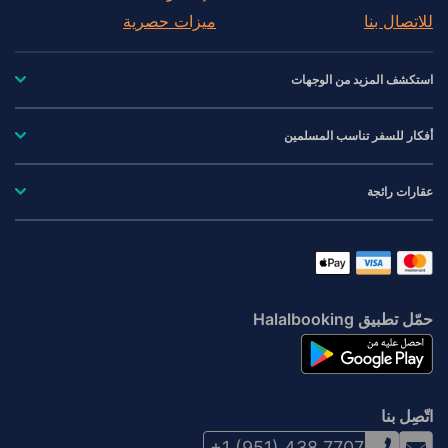
للاتصال بنا
ميزات حصرية
استكشف المزيد من الوجهات
أفكار للسفر تناسب المسلمين
عقارات رائجة
حمّل تطبيق Halalbooking
اتّصِل بنا
+1 (951) 438 7707