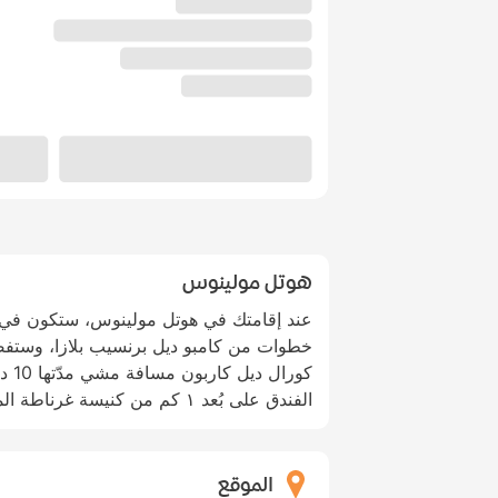
هوتل مولينوس
عند إقامتك في هوتل مولينوس، ستكون في 
خطوات من كامبو ديل برنسيب بلازا، وستفص
كورا
الفندق على بُعد ١ كم من كنيسة غرناطة الملكية و١٫١ كم من بلازا نويفا.
الموقع