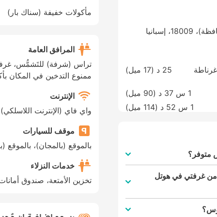
مأكولات خفيفة (سناك بار)
المرافق العامة
تراس (شرفة) للتَشمُّس، غرف
F.G.L. Airport Granada-Jaén، غرناطة
25 د (
17 ميل
)
ممنوع التدخين في المكان بأك
1 س 37 د (
90 ميل
)
الإنترنت
1 س 52 د (
114 ميل
)
واي فاي (الإنترنت اللاسلكي)
موقف للسيارات
بالموقع (بالمجان)، بالموقع (ب
س متوفر؟
خدمات النزلاء
 من غرفتي في هوتل
تخزين الأمتعة، صندوق أمانات
نوس؟