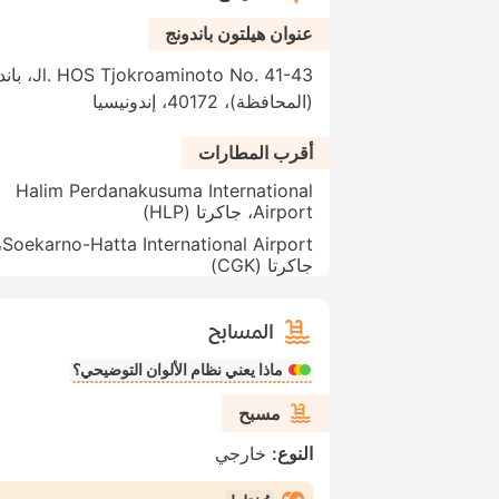
عنوان هيلتون باندونج
to No. 41-43
(المحافظة)، 40172، إندونيسيا
أقرب المطارات
Halim Perdanakusuma International
Airport، جاكرتا (HLP)
tional Airport،
جاكرتا (CGK)
المسابح
ماذا يعني نظام الألوان التوضيحي؟
مسبح
النوع:
خارجي