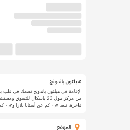
هيلتون باندونج
من مركز مول 23 باسكال للتسوق
فاخرة، تبعد ٠٫٧ كم عن أستانا بلازا و٠٫٧ كم عن ليفينغ بلازا باندونج.
الموقع