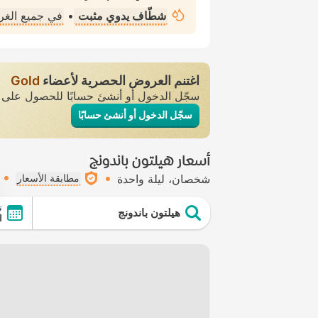
شطّاف يدوي مثبت
•
في جميع الغ
اغتنم العروض الحصرية لأعضاء
Gold
سجّل الدخول أو أنشئ حسابًا للحصول عل
سجّل الدخول أو أنشئ حسابًا
أسعار هيلتون باندونج
شخصان
ليلة واحدة
مطابقة الأسعار
ت
هيلتون باندونج
ال