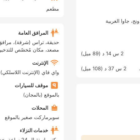
مطعم
Jl. HOS Tjokroamino، باندونج، جاوا الغربية
المرافق العامة
حديقة، تراس (شرفة)، مرافق 
مصعد، مكان مُخصّص للتدخي
2 س 14 د (
89 ميل
)
الإنترنت
Soekarno-Hatta Interna
2 س 37 د (
108 ميل
)
واي فاي (الإنترنت اللاسلكي) 
موقف للسيارات
بالموقع (بالمجان)
المحلات
سوبرماركت صغير بالموقع
خدمات النزلاء
مكتب استقبال 