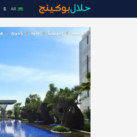
$
AR
الرئيسية
إندونيسيا
جاوة
باندونج
هي