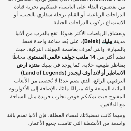
من يفضلون البقاء على اليابسة، فيمكنهم تجربة قيادة
الدراجات الرباعية، أو القيام برحلة سفاري بالجيب، أو
الاستمتاع بركوب الدراجات الجبلية.
ولعشاق الرياضات الأكثر هدوءًا، تقع بالقرب من ألانيا
مدينة
بيليك
(Belek)
، على بُعد ساعة واحدة فقط
بالسيارة، والتي تُعرف بعاصمة الجولف التركية، حيث
تضم أكثر من
14 ملعب جولف عالمي المستوى
محاطًا
بمناظر طبيعية خلابة. كما يوجد في بيليك
منتزه ارض
الاساطير أو لاند أوف ليجندز (Land of Legends)
الترفيهي الرائع، الذي يضم عددًا لا يُحصى من الألعاب
المائية الممتعة و41 منزلقًا مائيًا، بالإضافة إلى الأكواريوم
المفتوح حيث يمكنكم خوض تجارب فريدة مثل السباحة
مع الدلافين.
ومهما كانت تفضيلاتك لقضاء العطلة، فإن ألانيا تقدم باقة
واسعة من الأنشطة التي تناسب جميع الأعمار.