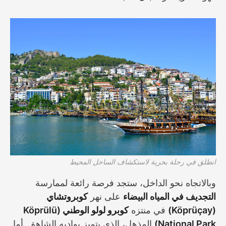
انطلق في رحلة بحرية لاستكشاف الساحل المحيط
وبالاتجاه نحو الداخل، ستجد فرصة رائعة لممارسة
التجديف في المياه البيضاء
على نهر
كوبروتشاي
(Köprüçay)
في منتزه
كوبرو لولو الوطني (Köprülü
National Park)
المذهل، الذي يتميز بواديه الشاهق. أما