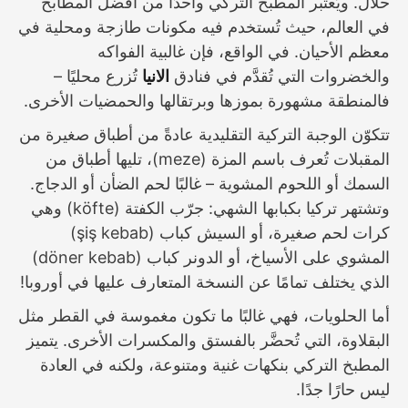
حلال. ويُعتبر المطبخ التركي واحدًا من أفضل المطابخ
في العالم، حيث تُستخدم فيه مكونات طازجة ومحلية في
معظم الأحيان. في الواقع، فإن غالبية الفواكه
والخضروات التي تُقدَّم في فنادق
الانيا
تُزرع محليًا –
فالمنطقة مشهورة بموزها وبرتقالها والحمضيات الأخرى.
تتكوّن الوجبة التركية التقليدية عادةً من أطباق صغيرة من
المقبلات تُعرف باسم المزة (meze)، تليها أطباق من
السمك أو اللحوم المشوية – غالبًا لحم الضأن أو الدجاج.
وتشتهر تركيا بكبابها الشهي: جرّب الكفتة (köfte) وهي
كرات لحم صغيرة، أو السيش كباب (şiş kebab)
المشوي على الأسياخ، أو الدونر كباب (döner kebab)
الذي يختلف تمامًا عن النسخة المتعارف عليها في أوروبا!
أما الحلويات، فهي غالبًا ما تكون مغموسة في القطر مثل
البقلاوة، التي تُحضَّر بالفستق والمكسرات الأخرى. يتميز
المطبخ التركي بنكهات غنية ومتنوعة، ولكنه في العادة
ليس حارًا جدًا.