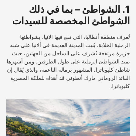
1. الشواطئ – بما في ذلك
الشواطئ المخصصة للسيدات
تُعرف منطقة أنطاليا، التي تقع فيها الانيا، بشواطئها
الرملية الخلابة. بُنيت المدينة القديمة في ألانيا على شبه
جزيرة مرتفعة تُشرف على الساحل من الجهتين، حيث
تمتد الشواطئ الرملية على طول الطرفين. ومن أشهرها
شاطئ كليوباترا، المشهور برماله الناعمة، والذي يُقال إن
القائد الروماني مارك أنطوني قد أهداه للملكة المصرية
كليوباترا.