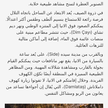
الصنوبر العطرة لتمنح مشاهد طبيعية خلابة.
في ذروة الصيف، يُعد الابتعاد عن الساحل باتجاه التلال
فرصة رائعة للاستمتاع بنسيم ألطف وطقس أكثر اعتدالًا.
يمكنكم الصعود فوق الانيا إلى المتنزه الوطني ونهر ديم
تشاي (Dim Çayı)، حيث تنتشر مطاعم مبنية على
منصات عائمة فوق الماء، إضافة إلى أماكن مثالية
للنزهات العائلية.
وبالقرب من مدينة سيده (Side)، على بُعد ساعة
بالسيارة من الانيا، يقع نهر مانافغات حيث يمكنكم القيام
بجولة بالقارب ومشاهدة شلالاته المهيبة. ومن المظاهر
الطبيعية المميزة في المنطقة أيضًا تكوّن الكهوف
الفريدة. وخلال إقامتكم في الانيا، لا تفوتوا زيارة كهوف
داملاتاش (Damlataș)، التي يُقال إن أجواءها تساعد من
يعانون من الربو ومشاكل التنفس.