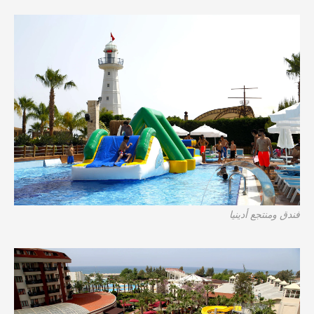
فندق ومنتجع أدينيا