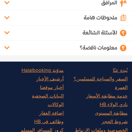
المرافق
ملحوظات هامة
الأسئلة الشائعة
معلومات ناقصة؟
نُبذة عنّا
مدوّنة Halalbooking
السفر والسياحة للمسلمين؟
أرشيف الأخبار
العمرة
أخبار موقعنا
خدمة مطابقة الأسعار
البيانات الصحفية
نادي الولاء HB
الوكالات
مطابقة المستوى
إضافة العقار
شروط الحجز
وظائف في HB
الخصوصية وملفات الارتباط
كروز للمسافر المسلم