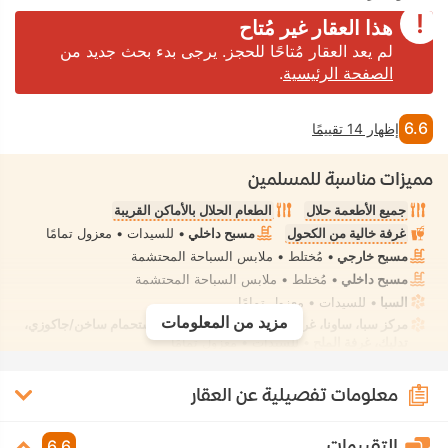
هذا العقار غير مُتاح
لم يعد العقار مُتاحًا للحجز. يرجى بدء بحث جديد من
الصفحة الرئيسية
.
6.6
إظهار 14 تقييمًا
مميزات مناسبة للمسلمين
جميع الأطعمة حلال
الطعام الحلال بالأماكن القريبة
غرفة خالية من الكحول
مسبح داخلي
• للسيدات • معزول تمامًا
مسبح خارجي
• مُختلط • ملابس السباحة المحتشمة
مسبح داخلي
• مُختلط • ملابس السباحة المحتشمة
السبا
• للسيدات • معزول تمامًا
مزيد من المعلومات
مركز سبا، ساونا، غرفة بخار، حمام تركي، حوض استحمام ساخن/جاكوزي،
تدليك، غرفة الملح
• للسيدات • معزول تمامًا
مرحاض بشطّاف داخلي مدمج
• في جميع الغرف
معلومات تفصيلية عن العقار
التقييمات
6.6