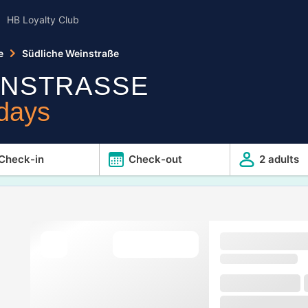
HB Loyalty Club
e
Südliche Weinstraße
INSTRASSE
idays
Check-in
Check-out
2 adults