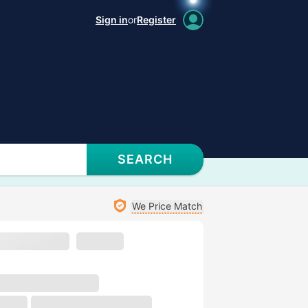
Sign in
or
Register
SEARCH
We Price Match