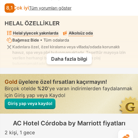
8,1
Çok iyi
Tüm yorumları göster
HELAL ÖZELLİKLER
Helal yiyecek yakınlarda
Alkolsüz oda
Bağımsız Bide
• Tüm odalarda
Kadınlara özel, özel kiralama veya villada/odada korunaklı
havuz, spa veya plaj bulunmamaktadır. Tesettür mayoya izin
verilen herhangi bir karışık havuz, spa veya plaj
Daha fazla bilgi
bulunmamaktadır
Gold
üyelere özel fırsatları kaçırmayın!
Birçok otelde
%20
'ye varan indirimlerden faydalanmak
için Giriş yap veya Kaydol
Giriş yap veya kaydol
AC Hotel Córdoba by Marriott fiyatları
2 kişi
1 gece
G