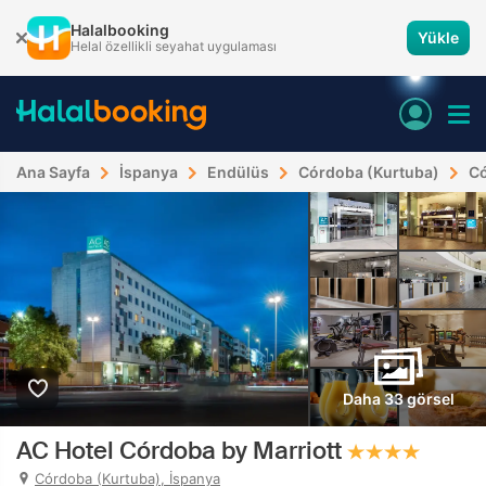
Halalbooking
Yükle
Helal özellikli seyahat uygulaması
Ana Sayfa
İspanya
Endülüs
Córdoba (Kurtuba)
Có
Daha 33 görsel
AC Hotel Córdoba by Marriott
Córdoba (Kurtuba), İspanya