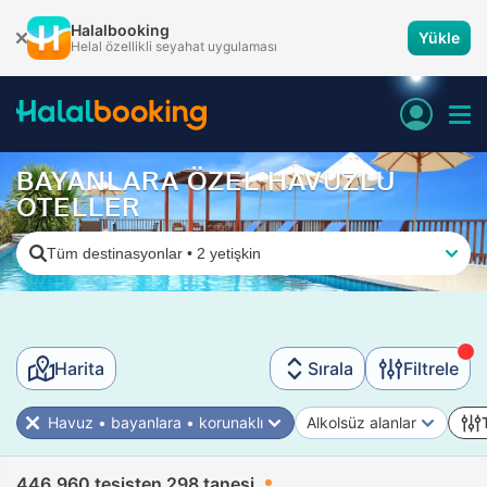
Halalbooking
Yükle
Helal özellikli seyahat uygulaması
BAYANLARA ÖZEL HAVUZLU
OTELLER
Tüm destinasyonlar
•
2 yetişkin
Harita
Sırala
Filtrele
Havuz • bayanlara • korunaklı
Alkolsüz alanlar
446.960 tesisten 298 tanesi