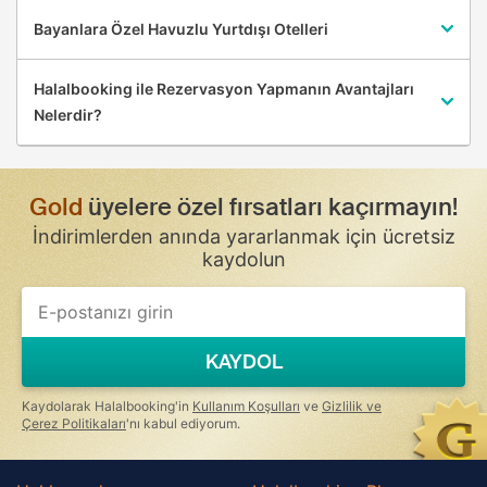
Bayanlara Özel Havuzlu Yurtdışı Otelleri
Halalbooking ile Rezervasyon Yapmanın Avantajları
Nelerdir?
Gold
üyelere özel fırsatları kaçırmayın!
İndirimlerden anında yararlanmak için ücretsiz
kaydolun
If
you
are
a
KAYDOL
human,
ignore
this
Kaydolarak Halalbooking'in
Kullanım Koşulları
ve
Gizlilik ve
field
Çerez Politikaları
'nı kabul ediyorum.