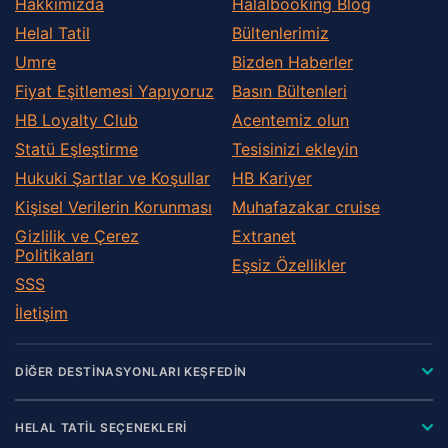
Hakkımızda
Halalbooking Blog
Helal Tatil
Bültenlerimiz
Umre
Bizden Haberler
Fiyat Eşitlemesi Yapıyoruz
Basın Bültenleri
HB Loyalty Club
Acentemiz olun
Statü Eşleştirme
Tesisinizi ekleyin
Hukuki Şartlar ve Koşullar
HB Kariyer
Kişisel Verilerin Korunması
Muhafazakar сruise
Gizlilik ve Çerez
Extranet
Politikaları
Eşsiz Özellikler
SSS
İletişim
DİĞER DESTİNASYONLARI KEŞFEDİN
HELAL TATİL SEÇENEKLERİ