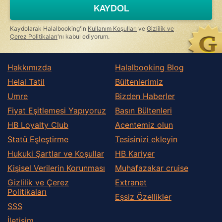
KAYDOL
Kaydolarak Halalbooking'in
Kullanım Koşulları
ve
Gizlilik ve
Çerez Politikaları
'nı kabul ediyorum.
Hakkımızda
Halalbooking Blog
Helal Tatil
Bültenlerimiz
Umre
Bizden Haberler
Fiyat Eşitlemesi Yapıyoruz
Basın Bültenleri
HB Loyalty Club
Acentemiz olun
Statü Eşleştirme
Tesisinizi ekleyin
Hukuki Şartlar ve Koşullar
HB Kariyer
Kişisel Verilerin Korunması
Muhafazakar сruise
Gizlilik ve Çerez
Extranet
Politikaları
Eşsiz Özellikler
SSS
İletişim