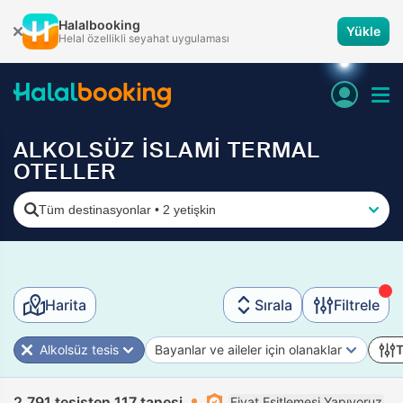
Halalbooking
Yükle
Helal özellikli seyahat uygulaması
ALKOLSÜZ İSLAMİ TERMAL
OTELLER
Tüm destinasyonlar
•
2 yetişkin
Harita
Sırala
Filtrele
Alkolsüz tesis
Bayanlar ve aileler için olanaklar
T
2.791 tesisten 117 tanesi
Fiyat Eşitlemesi Yapıyoruz