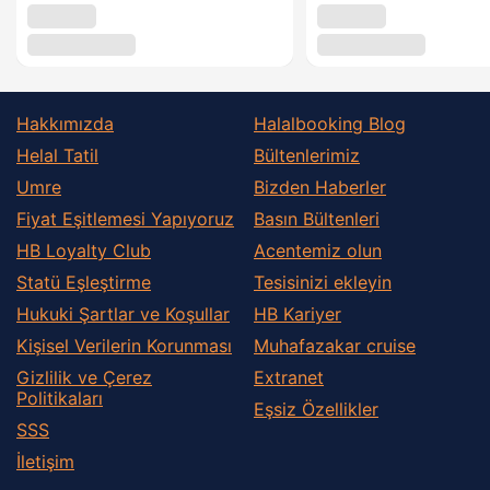
Hakkımızda
Halalbooking Blog
Helal Tatil
Bültenlerimiz
Umre
Bizden Haberler
Fiyat Eşitlemesi Yapıyoruz
Basın Bültenleri
HB Loyalty Club
Acentemiz olun
Statü Eşleştirme
Tesisinizi ekleyin
Hukuki Şartlar ve Koşullar
HB Kariyer
Kişisel Verilerin Korunması
Muhafazakar сruise
Gizlilik ve Çerez
Extranet
Politikaları
Eşsiz Özellikler
SSS
İletişim