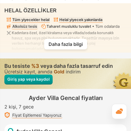
HELAL ÖZELLİKLER
Tüm yiyecekler helal
Helal yiyecek yakınlarda
Alkolsüz tesis
Taharet musluklu tuvalet
• Tüm odalarda
Kadınlara özel, özel kiralama veya villada/odada korunaklı
havuz, spa veya plaj bulunmamaktadır. Tesettür mayoya izin
verilen herhangi bir karışık havuz, spa veya plaj
Daha fazla bilgi
bulunmamaktadır
Bu tesiste
%3
veya daha fazla tasarruf edin
Ücretsiz kayıt, anında
Gold
indirim
Giriş yap veya kaydol
Ayder Villa Gencal fiyatları
2 kişi
7 gece
G
Fiyat Eşitlemesi Yapıyoruz