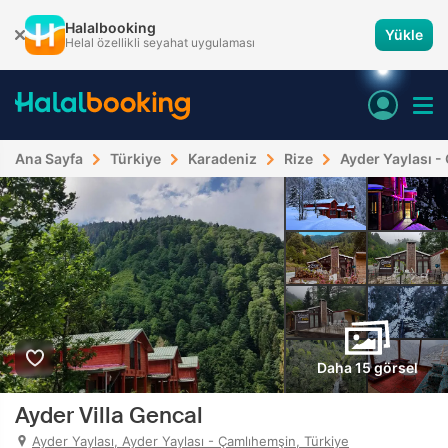
Halalbooking
Yükle
Helal özellikli seyahat uygulaması
Ana Sayfa
Türkiye
Karadeniz
Rize
Ayder Yaylası 
Daha 15 görsel
Ayder Villa Gencal
Ayder Yaylası, Ayder Yaylası - Çamlıhemşin, Türkiye