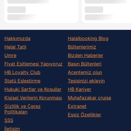
Hakkımızda
Halalbooking Blog
Helal Tatil
Bültenlerimiz
Umre
Bizden Haberler
Fiyat Eşitlemesi Yapıyoruz
Basın Bültenleri
HB Loyalty Club
Acentemiz olun
Statü Eşleştirme
Tesisinizi ekleyin
Hukuki Şartlar ve Koşullar
HB Kariyer
Kişisel Verilerin Korunması
Muhafazakar сruise
Gizlilik ve Çerez
Extranet
Politikaları
Eşsiz Özellikler
SSS
İletişim