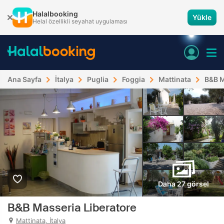
Halalbooking
Yükle
Helal özellikli seyahat uygulaması
Ana Sayfa
İtalya
Puglia
Foggia
Mattinata
B&B M
Daha 27 görsel
B&B Masseria Liberatore
Mattinata, İtalya