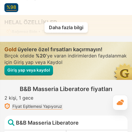
%98
HELAL ÖZELLİKLER
Daha fazla bilgi
Bağımsız Bide
• Tüm odalarda
Gold
üyelere özel fırsatları kaçırmayın!
Birçok otelde
%20
'ye varan indirimlerden faydalanmak
için Giriş yap veya Kaydol
Giriş yap veya kaydol
B&B Masseria Liberatore fiyatları
2 kişi
1 gece
G
Fiyat Eşitlemesi Yapıyoruz
B&B Masseria Liberatore