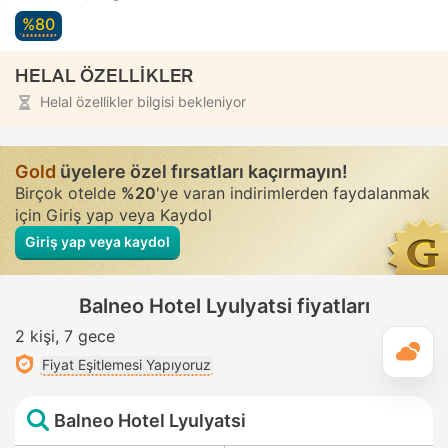
%80
HELAL ÖZELLİKLER
Helal özellikler bilgisi bekleniyor
Gold
üyelere özel fırsatları kaçırmayın!
Birçok otelde
%20
'ye varan indirimlerden faydalanmak
için Giriş yap veya Kaydol
Giriş yap veya kaydol
Balneo Hotel Lyulyatsi fiyatları
2 kişi
7 gece
G
Fiyat Eşitlemesi Yapıyoruz
Balneo Hotel Lyulyatsi