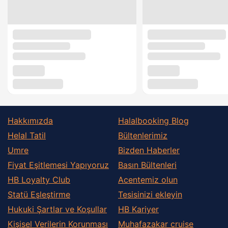
Hakkımızda
Halalbooking Blog
Helal Tatil
Bültenlerimiz
Umre
Bizden Haberler
Fiyat Eşitlemesi Yapıyoruz
Basın Bültenleri
HB Loyalty Club
Acentemiz olun
Statü Eşleştirme
Tesisinizi ekleyin
Hukuki Şartlar ve Koşullar
HB Kariyer
Kişisel Verilerin Korunması
Muhafazakar сruise