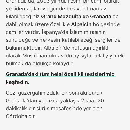
Granada'da, 2003 yılında resmi bir cami olarak
yeniden açılan ve günde beş vakit namaz
kılabileceğiniz
Grand Mezquita de Granada
da
dahil olmak üzere özellikle
Albaicín
bölgesinde
camiler vardır. İspanya'da İslam mirasının
sunulduğu ve herkesin katılabileceği sergiler de
bulunmaktadır. Albaicín'de nüfusun ağırlıklı
olarak Müslüman olması dolayısıyla helal yiyecek
bulmak da oldukça kolaydır.
Granada'daki tüm helal özellikli tesislerimizi
keşfedin.
Gezi güzergahınızdaki bir sonraki durak
Granada'dan yalnızca yaklaşık 2 saat 20
dakikalık bir sürüş mesafesinde yer alan
Córdoba'dır.