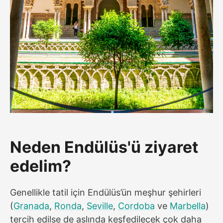
Neden Endülüs'ü ziyaret
edelim?
Genellikle tatil için Endülüs’ün meşhur şehirleri
(
Granada
,
Ronda
,
Seville
,
Cordoba
ve
Marbella
)
tercih edilse de aslında keşfedilecek çok daha