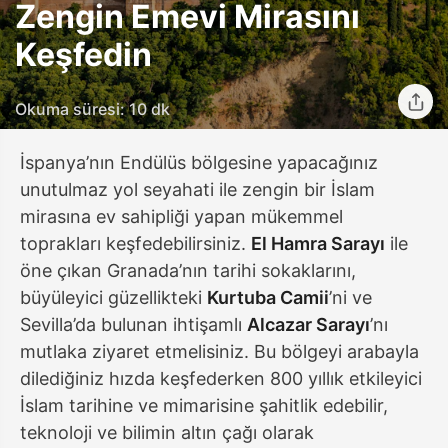
Zengin Emevi Mirasını
Keşfedin
Okuma süresi: 10 dk
İspanya’nın Endülüs bölgesine yapacağınız
unutulmaz yol seyahati ile zengin bir İslam
mirasına ev sahipliği yapan mükemmel
toprakları keşfedebilirsiniz.
El Hamra Sarayı
ile
öne çıkan Granada’nın tarihi sokaklarını,
büyüleyici güzellikteki
Kurtuba Camii
’ni ve
Sevilla’da bulunan ihtişamlı
Alcazar Sarayı
’nı
mutlaka ziyaret etmelisiniz. Bu bölgeyi arabayla
dilediğiniz hızda keşfederken 800 yıllık etkileyici
İslam tarihine ve mimarisine şahitlik edebilir,
teknoloji ve bilimin altın çağı olarak