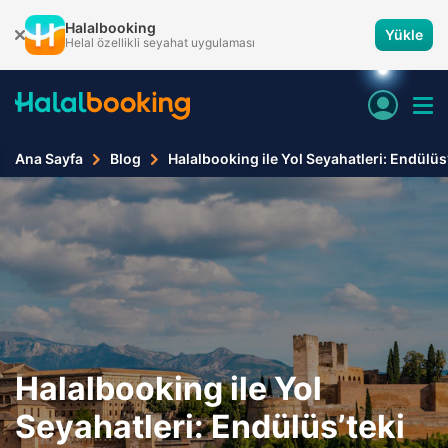
Halalbooking
Yükle
Helal özellikli seyahat uygulaması
Ana Sayfa
Blog
Halalbooking ile Yol Seyahatleri: Endülüs
Halalbooking ile Yol
Seyahatleri: Endülüs’teki