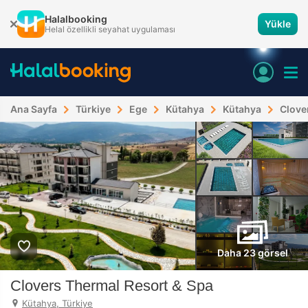
Halalbooking
Yükle
Helal özellikli seyahat uygulaması
Ana Sayfa
Türkiye
Ege
Kütahya
Kütahya
Clove
Daha 23 görsel
Clovers Thermal Resort & Spa
Kütahya, Türkiye