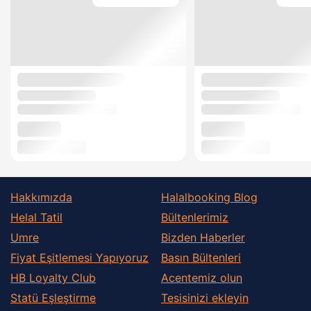
Hakkımızda
Halalbooking Blog
Helal Tatil
Bültenlerimiz
Umre
Bizden Haberler
Fiyat Eşitlemesi Yapıyoruz
Basın Bültenleri
HB Loyalty Club
Acentemiz olun
Statü Eşleştirme
Tesisinizi ekleyin