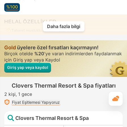
%100
HELAL ÖZELLİKLER
Daha fazla bilgi
Taharet musluklu tuvalet
• Bazı odalarda
Gold
üyelere özel fırsatları kaçırmayın!
Birçok otelde
%20
'ye varan indirimlerden faydalanmak
için Giriş yap veya Kaydol
Giriş yap veya kaydol
Clovers Thermal Resort & Spa fiyatları
2 kişi
1 gece
G
Fiyat Eşitlemesi Yapıyoruz
Clovers Thermal Resort & Spa