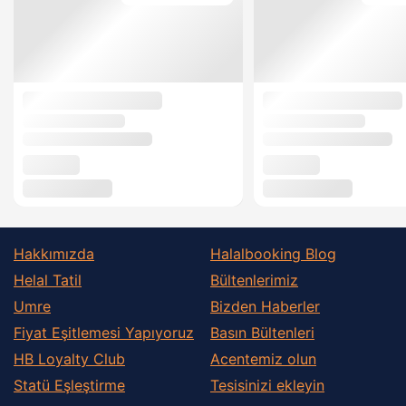
Hakkımızda
Halalbooking Blog
Helal Tatil
Bültenlerimiz
Umre
Bizden Haberler
Fiyat Eşitlemesi Yapıyoruz
Basın Bültenleri
HB Loyalty Club
Acentemiz olun
Statü Eşleştirme
Tesisinizi ekleyin