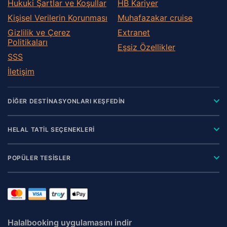
Hukuki Şartlar ve Koşullar
HB Kariyer
Kişisel Verilerin Korunması
Muhafazakar сruise
Gizlilik ve Çerez
Extranet
Politikaları
Eşsiz Özellikler
SSS
İletişim
DİĞER DESTİNASYONLARI KEŞFEDİN
HELAL TATİL SEÇENEKLERİ
POPÜLER TESİSLER
Halalbooking uygulamasını indir