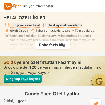
9,4
Süper
Tüm yorumları göster
HELAL ÖZELLİKLER
Tüm yiyecekler helal
Helal yiyecek yakınlarda
Alkolsüz oda
Taharet musluklu tuvalet
• Tüm odalarda
Kadınlara özel, özel kiralama veya villada/odada korunaklı
havuz, spa veya plaj bulunmamaktadır. Tesettür mayoya izin
verilen herhangi bir karışık havuz, spa veya plaj
Daha fazla bilgi
bulunmamaktadır
Gold
üyelere özel fırsatları kaçırmayın!
Birçok otelde
%20
'ye varan indirimlerden faydalanmak
için Giriş yap veya Kaydol
Giriş yap veya kaydol
Cunda Esen Otel fiyatları
2 kişi
1 gece
G