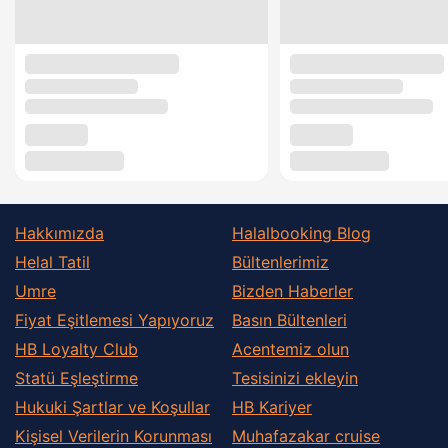
Hakkımızda
Halalbooking Blog
Helal Tatil
Bültenlerimiz
Umre
Bizden Haberler
Fiyat Eşitlemesi Yapıyoruz
Basın Bültenleri
HB Loyalty Club
Acentemiz olun
Statü Eşleştirme
Tesisinizi ekleyin
Hukuki Şartlar ve Koşullar
HB Kariyer
Kişisel Verilerin Korunması
Muhafazakar сruise