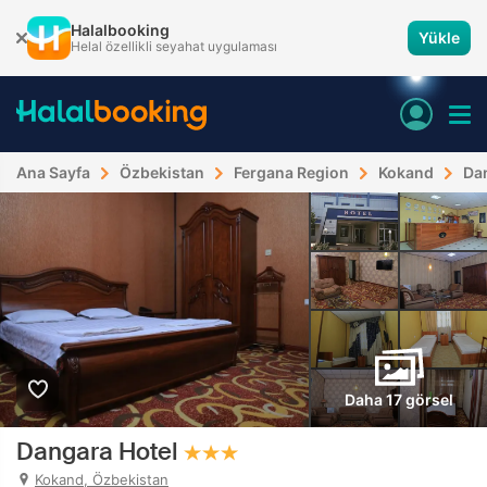
Halalbooking
Yükle
Helal özellikli seyahat uygulaması
Ana Sayfa
Özbekistan
Fergana Region
Kokand
Da
Daha 17 görsel
Dangara Hotel
Kokand, Özbekistan