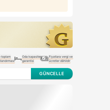
e toplam
Oda kapasite
Fiyatlara vergi ve
atlandırması
garantisi
ücretler dâhildir
GÜNCELLE