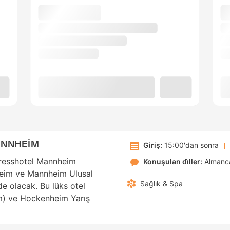
ANNHEİM
Giriş:
15:00'dan sonra
resshotel Mannheim
Konuşulan di̇ller:
Almanc
eim ve Mannheim Ulusal
Sağlık & Spa
e olacak. Bu lüks otel
km) ve Hockenheim Yarış