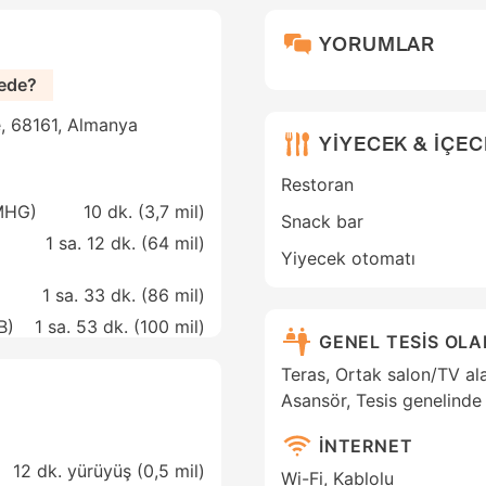
YORUMLAR
ede?
e, 68161, Almanya
YİYECEK & İÇE
Restoran
MHG)
10 dk. (
3,7 mil
)
Snack bar
1 sa. 12 dk. (
64 mil
)
Yiyecek otomatı
1 sa. 33 dk. (
86 mil
)
B)
1 sa. 53 dk. (
100 mil
)
GENEL TESİS OL
Teras, Ortak salon/TV alan
Asansör, Tesis genelinde
İNTERNET
12 dk. yürüyüş (0,5 mil)
Wi-Fi, Kablolu