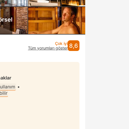
örsel
Çok iyi
8,6
Tüm yorumları göster
naklar
kullanım
•
ilir