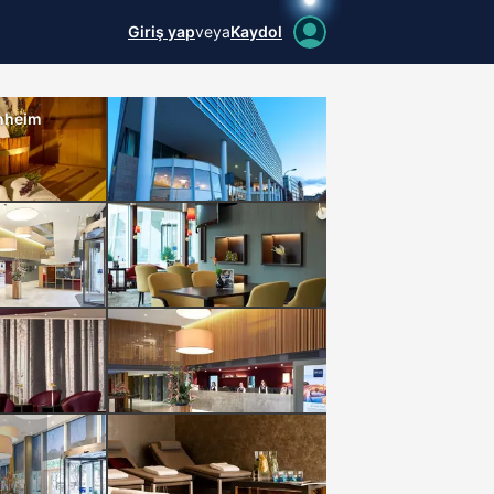
Giriş yap
veya
Kaydol
nheim