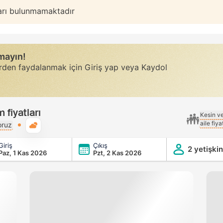
arı bulunmamaktadır
rmayın!
erden faydalanmak için Giriş yap veya Kaydol
fiyatları
Kesin v
aile fiy
Genel hava durumu
oruz
Giriş
Çıkış
2 yetişkin
Paz, 1 Kas 2026
Pzt, 2 Kas 2026