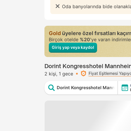
Oda banyolarında bide olanakl
Gold
üyelere özel fırsatları kaçı
Birçok otelde
%20
'ye varan indiriml
Giriş yap veya kaydol
Dorint Kongresshotel Mannheim 
2 kişi
1 gece
Fiyat Eşitlemesi Yapıy
Dorint Kongresshotel Mannheim