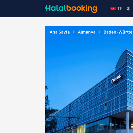
TR
$
Ana Sayfa
Almanya
Baden-Württ