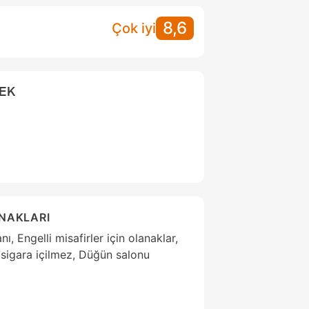
8,6
Çok iyi
CEK
ANAKLARI
ı, Engelli misafirler için olanaklar,
 sigara içilmez, Düğün salonu