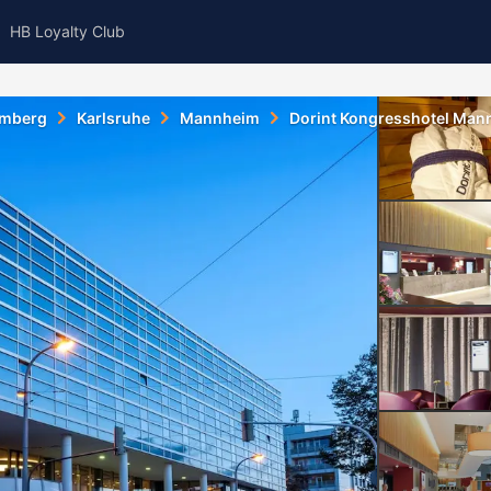
HB Loyalty Club
emberg
Karlsruhe
Mannheim
Dorint Kongresshotel Man