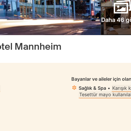
Daha 46 g
otel Mannheim
Bayanlar ve aileler için ola
Sağlık & Spa
•
Karışık 
Tesettür mayo kullanılab