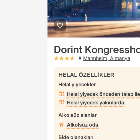
Dorint Kongressh
Mannheim, Almanya
stars: 4
HELAL ÖZELLİKLER
Helal yiyecekler
Helal yiyecek önceden talep ile
Helal yiyecek yakınlarda
Alkolsüz alanlar
Alkolsüz oda
Bide olanakları