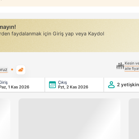
rmayın!
erden faydalanmak için Giriş yap veya Kaydol
Kesin v
aile fiy
Genel hava durumu
oruz
Giriş
Çıkış
2 yetişkin
Paz, 1 Kas 2026
Pzt, 2 Kas 2026