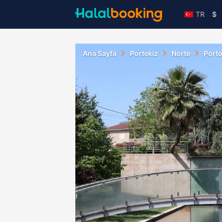
TR
$
Ana Sayfa
Portekiz
Norte
Port