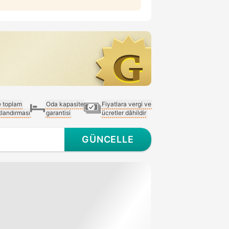
e toplam
Oda kapasite
Fiyatlara vergi ve
atlandırması
garantisi
ücretler dâhildir
GÜNCELLE