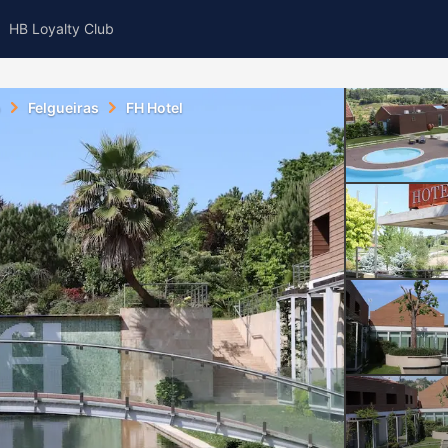
HB Loyalty Club
o
Felgueiras
FH Hotel