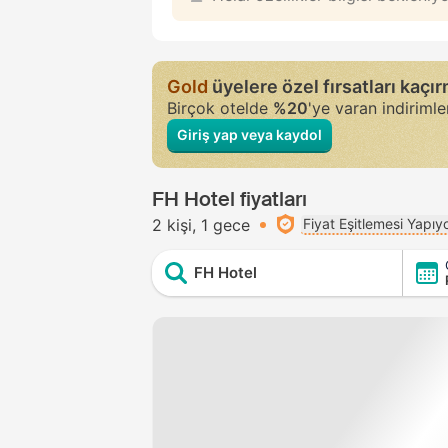
Gold
üyelere özel fırsatları kaçı
Birçok otelde
%20
'ye varan indiriml
Giriş yap veya kaydol
FH Hotel fiyatları
2 kişi
1 gece
Fiyat Eşitlemesi Yapıy
FH Hotel