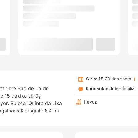
Giriş:
15:00'dan sonra
afirlere Pao de Lo de
Konuşulan di̇ller:
İngilizc
e 15 dakika sürüş
Havuz
or. Bu otel Quinta da Lixa
agalhães Konağı ile 6,4 mi