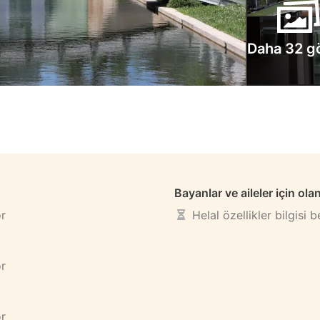
Daha 32 g
Bayanlar ve aileler için ola
or
Helal özellikler bilgisi 
or
or