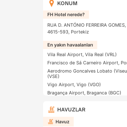
KONUM
FH Hotel nerede?
RUA D. ANTÓNIO FERREIRA GOMES, 25
4615-593, Portekiz
En yakın havaalanları
Vila Real Airport, Vila Real (VRL)
Francisco de Sá Carneiro Airport, P
Aerodromo Goncalves Lobato (Viseu 
(VSE)
Vigo Airport, Vigo (VGO)
Bragança Airport, Braganca (BGC)
HAVUZLAR
Havuz