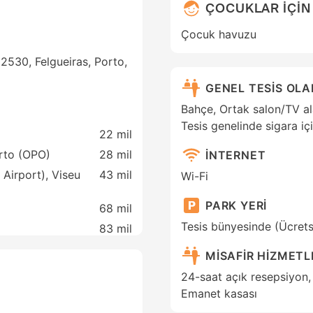
ÇOCUKLAR İÇİN
Çocuk havuzu
30, Felgueiras, Porto,
GENEL TESİS OL
Bahçe, Ortak salon/TV alan
Tesis genelinde sigara i
22 mil
orto (OPO)
28 mil
İNTERNET
Airport), Viseu
43 mil
Wi-Fi
PARK YERİ
68 mil
Tesis bünyesinde (Ücretsi
83 mil
MİSAFİR HİZMETL
24-saat açık resepsiyon, 
Emanet kasası