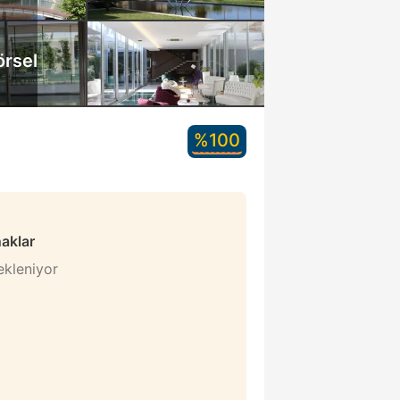
örsel
%100
naklar
bekleniyor