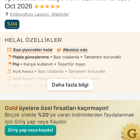
Oct 2026
Emboodhoo Lagoon, Maldivler
%94
HELAL ÖZELLİKLER
Bazı yiyecekler helal
Alkolsüz oda
Plajda güneşlenme
• Bazı odalarda • Tamamen korunaklı
Plaj
• Karışık kullanım • Tesettür mayo
Açık havuz
• Bazı odalarda • Tamamen korunaklı
Açık havuz
• Karışık kullanım • Tesettür mayo
Daha fazla bilgi
Spa
• Özel • Tamamen korunaklı
Spa merkezi, Sauna, Buhar banyosu, Spa küveti/jakuzi, Spa
terapi odası, Masaj
• Özel • Tamamen korunaklı
Hortumlu taharet duşu
• Tüm odalarda
Gold
üyelere özel fırsatları kaçırmayın!
Birçok otelde
%20
'ye varan indirimlerden faydalanmak
için Giriş yap veya Kaydol
Giriş yap veya kaydol