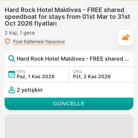
Hard Rock Hotel Maldives - FREE shared
speedboat for stays from 01st Mar to 31st
Oct 2026 fiyatları
2 kişi
1 gece
G
Fiyat Eşitlemesi Yapıyoruz
Hard Rock Hotel Maldives - FREE shared speedboat for stays from 01st Mar to 31st Oct 2026
Giriş
Çıkış
Paz, 1 Kas 2026
Pzt, 2 Kas 2026
2 yetişkin
GÜNCELLE