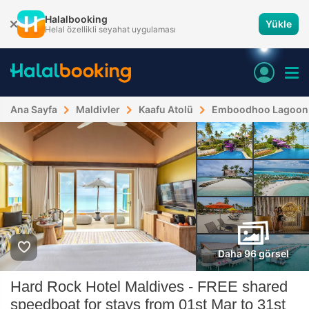
Halalbooking
Yükle
Helal özellikli seyahat uygulaması
Ana Sayfa
Maldivler
Kaafu Atolü
Emboodhoo Lagoon
Daha 96 görsel
Hard Rock Hotel Maldives - FREE shared
speedboat for stays from 01st Mar to 31st