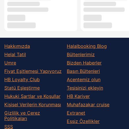
Hakkımızda
Halalbooking Blog
Helal Tatil
Bültenlerimiz
Umre
Bizden Haberler
Fiyat Eşitlemesi Yapıyoruz
Basın Bültenleri
HB Loyalty Club
Acentemiz olun
Statü Eşleştirme
Tesisinizi ekleyin
Hukuki Şartlar ve Koşullar
HB Kariyer
Kişisel Verilerin Korunması
Muhafazakar сruise
Gizlilik ve Çerez
Extranet
Politikaları
Eşsiz Özellikler
SSS