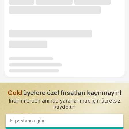
Gold
üyelere özel fırsatları kaçırmayın!
İndirimlerden anında yararlanmak için ücretsiz
kaydolun
If
you
are