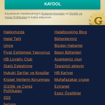
a
KAYDOL
human,
ignore
this
Kaydolarak Halalbooking'in
Kullanım Koşulları
ve
Gizlilik ve
field
Çerez Politikaları
'nı kabul ediyorum.
Hakkımızda
Halalbooking Blog
Helal Tatil
Bültenlerimiz
Umre
Bizden Haberler
Fiyat Eşitlemesi Yapıyoruz
Basın Bültenleri
HB Loyalty Club
Acentemiz olun
Statü Eşleştirme
Tesisinizi ekleyin
Hukuki Şartlar ve Koşullar
HB Kariyer
Kişisel Verilerin Korunması
Muhafazakar сruise
Gizlilik ve Çerez
Extranet
Politikaları
Eşsiz Özellikler
SSS
İletişim