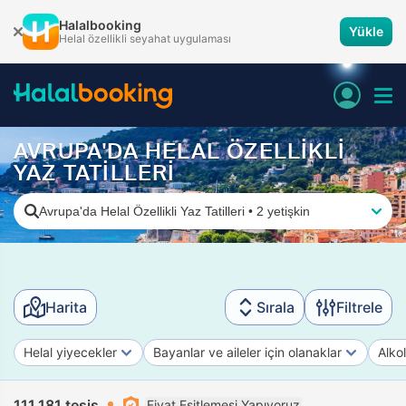
Halalbooking
Yükle
Helal özellikli seyahat uygulaması
AVRUPA'DA HELAL ÖZELLİKLİ
YAZ TATİLLERİ
Avrupa'da Helal Özellikli Yaz Tatilleri
•
2 yetişkin
Harita
Sırala
Filtrele
Helal yiyecekler
Bayanlar ve aileler için olanaklar
Alko
111.181 tesis
Fiyat Eşitlemesi Yapıyoruz