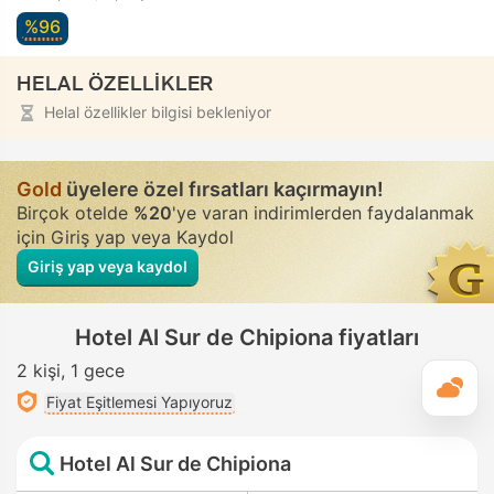
%96
HELAL ÖZELLİKLER
Helal özellikler bilgisi bekleniyor
Gold
üyelere özel fırsatları kaçırmayın!
Birçok otelde
%20
'ye varan indirimlerden faydalanmak
için Giriş yap veya Kaydol
Giriş yap veya kaydol
Hotel Al Sur de Chipiona fiyatları
2 kişi
1 gece
G
Fiyat Eşitlemesi Yapıyoruz
Hotel Al Sur de Chipiona