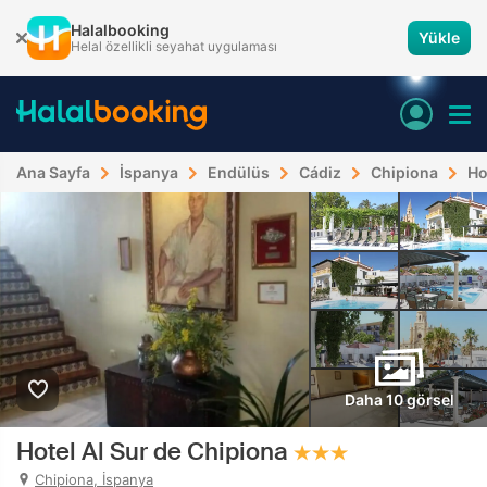
Halalbooking
Yükle
Helal özellikli seyahat uygulaması
Ana Sayfa
İspanya
Endülüs
Cádiz
Chipiona
Ho
Daha 10 görsel
Hotel Al Sur de Chipiona
Chipiona, İspanya