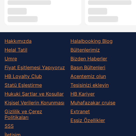
Hakkımızda
Halalbooking Blog
Helal Tatil
Bültenlerimiz
Umre
Bizden Haberler
Fiyat Eşitlemesi Yapıyoruz
Basın Bültenleri
HB Loyalty Club
Acentemiz olun
Statü Eşleştirme
Tesisinizi ekleyin
Hukuki Şartlar ve Koşullar
HB Kariyer
Kişisel Verilerin Korunması
Muhafazakar сruise
Gizlilik ve Çerez
Extranet
Politikaları
Eşsiz Özellikler
SSS
İletişim