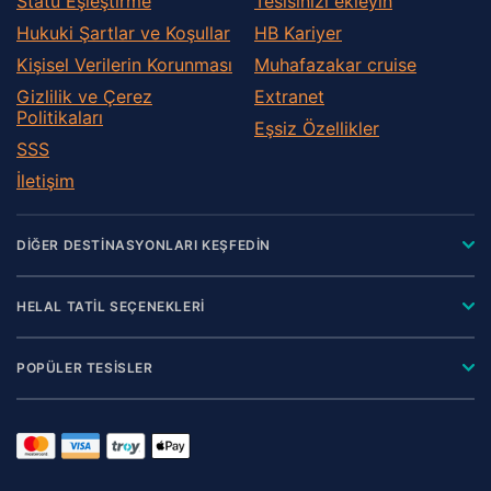
Statü Eşleştirme
Tesisinizi ekleyin
Hukuki Şartlar ve Koşullar
HB Kariyer
Kişisel Verilerin Korunması
Muhafazakar сruise
Gizlilik ve Çerez
Extranet
Politikaları
Eşsiz Özellikler
SSS
İletişim
DİĞER DESTİNASYONLARI KEŞFEDİN
HELAL TATİL SEÇENEKLERİ
POPÜLER TESİSLER