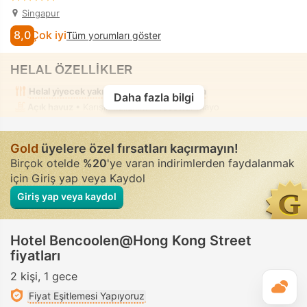
Singapur
8,0
Çok iyi
Tüm yorumları göster
HELAL ÖZELLİKLER
Helal yiyecek yakınlarda
Alkolsüz oda
Daha fazla bilgi
Açık havuz
• Karışık kullanım • Tesettür mayo
Gold
üyelere özel fırsatları kaçırmayın!
Birçok otelde
%20
'ye varan indirimlerden faydalanmak
için Giriş yap veya Kaydol
Giriş yap veya kaydol
Hotel Bencoolen@Hong Kong Street
fiyatları
2 kişi
1 gece
G
Fiyat Eşitlemesi Yapıyoruz