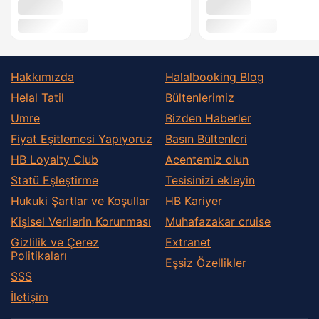
Hakkımızda
Halalbooking Blog
Helal Tatil
Bültenlerimiz
Umre
Bizden Haberler
Fiyat Eşitlemesi Yapıyoruz
Basın Bültenleri
HB Loyalty Club
Acentemiz olun
Statü Eşleştirme
Tesisinizi ekleyin
Hukuki Şartlar ve Koşullar
HB Kariyer
Kişisel Verilerin Korunması
Muhafazakar сruise
Gizlilik ve Çerez
Extranet
Politikaları
Eşsiz Özellikler
SSS
İletişim