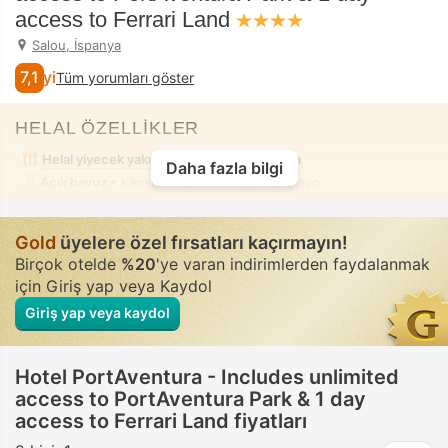
access to Ferrari Land
Salou, İspanya
7,1
İyi
Tüm yorumları göster
HELAL ÖZELLİKLER
Helal yiyecek yakınlarda
Alkolsüz oda
Daha fazla bilgi
Açık havuz
• Karışık kullanım • Tesettür mayo
Gold
üyelere özel fırsatları kaçırmayın!
Birçok otelde
%20
'ye varan indirimlerden faydalanmak
için Giriş yap veya Kaydol
Giriş yap veya kaydol
Hotel PortAventura - Includes unlimited
access to PortAventura Park & 1 day
access to Ferrari Land fiyatları