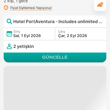
2 kişi
1 gece
G
Fiyat Eşitlemesi Yapıyoruz
Hotel PortAventura - Includes unlimited access to PortAventura Park & 1 day access to Ferrari Land
Giriş
Çıkış
Sal, 1 Eyl 2026
Çar, 2 Eyl 2026
2 yetişkin
GÜNCELLE