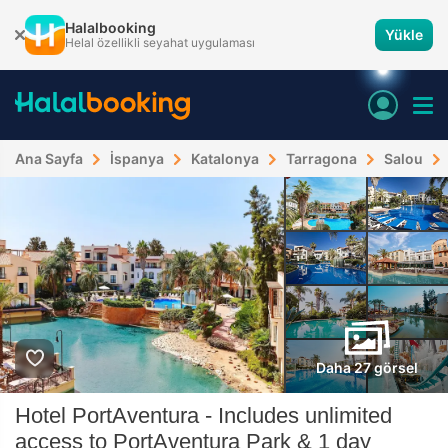
Halalbooking
Yükle
Helal özellikli seyahat uygulaması
Ana Sayfa
İspanya
Katalonya
Tarragona
Salou
Daha 27 görsel
Hotel PortAventura - Includes unlimited
access to PortAventura Park & 1 day