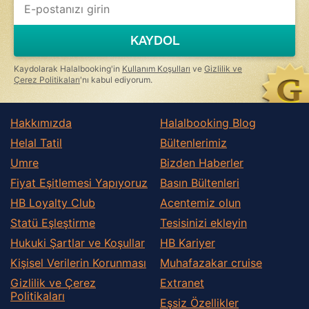
KAYDOL
Kaydolarak Halalbooking'in
Kullanım Koşulları
ve
Gizlilik ve
Çerez Politikaları
'nı kabul ediyorum.
Hakkımızda
Halalbooking Blog
Helal Tatil
Bültenlerimiz
Umre
Bizden Haberler
Fiyat Eşitlemesi Yapıyoruz
Basın Bültenleri
HB Loyalty Club
Acentemiz olun
Statü Eşleştirme
Tesisinizi ekleyin
Hukuki Şartlar ve Koşullar
HB Kariyer
Kişisel Verilerin Korunması
Muhafazakar сruise
Gizlilik ve Çerez
Extranet
Politikaları
Eşsiz Özellikler