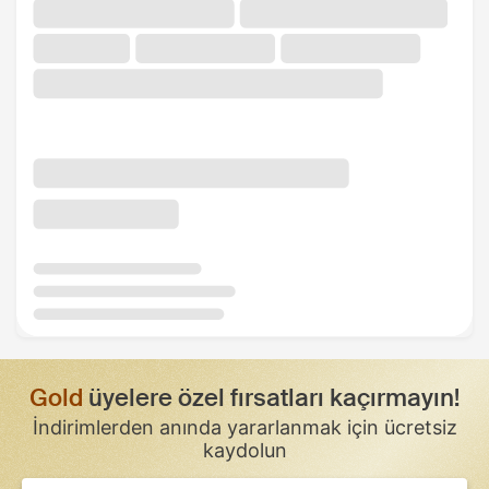
Gold
üyelere özel fırsatları kaçırmayın!
İndirimlerden anında yararlanmak için ücretsiz
kaydolun