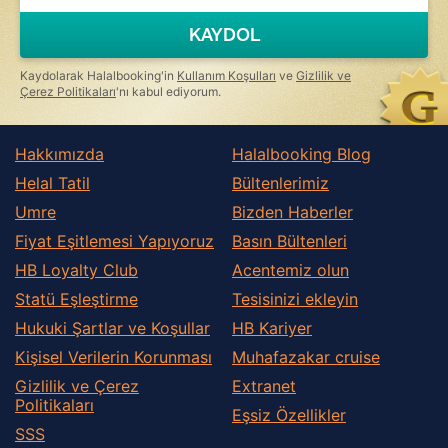
KAYDOL
Kaydolarak Halalbooking'in
Kullanım Koşulları
ve
Gizlilik ve
Çerez Politikaları
'nı kabul ediyorum.
Hakkımızda
Halalbooking Blog
Helal Tatil
Bültenlerimiz
Umre
Bizden Haberler
Fiyat Eşitlemesi Yapıyoruz
Basın Bültenleri
HB Loyalty Club
Acentemiz olun
Statü Eşleştirme
Tesisinizi ekleyin
Hukuki Şartlar ve Koşullar
HB Kariyer
Kişisel Verilerin Korunması
Muhafazakar сruise
Gizlilik ve Çerez
Extranet
Politikaları
Eşsiz Özellikler
SSS