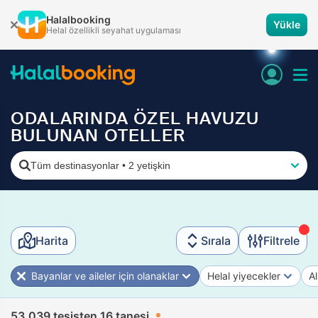
Halalbooking
Yükle
Helal özellikli seyahat uygulaması
ODALARINDA ÖZEL HAVUZU
BULUNAN OTELLER
Tüm destinasyonlar
•
2 yetişkin
Harita
Sırala
Filtrele
Bayanlar ve aileler için olanaklar
Helal yiyecekler
Al
53.039 tesisten 16 tanesi