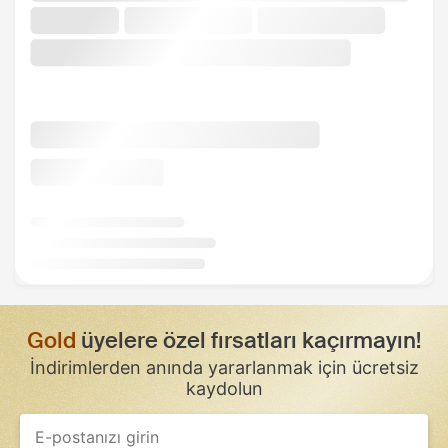
Gold
üyelere özel fırsatları kaçırmayın!
İndirimlerden anında yararlanmak için ücretsiz
kaydolun