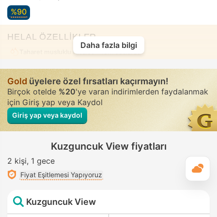
%90
HELAL ÖZELLİKLER
Daha fazla bilgi
Taharet musluklu tuvalet
• Tüm odalarda
Gold
üyelere özel fırsatları kaçırmayın!
Birçok otelde
%20
'ye varan indirimlerden faydalanmak
için Giriş yap veya Kaydol
Giriş yap veya kaydol
Kuzguncuk View fiyatları
2 kişi
1 gece
G
Fiyat Eşitlemesi Yapıyoruz
Kuzguncuk View