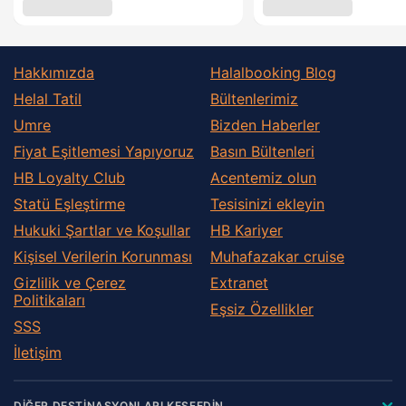
Hakkımızda
Halalbooking Blog
Helal Tatil
Bültenlerimiz
Umre
Bizden Haberler
Fiyat Eşitlemesi Yapıyoruz
Basın Bültenleri
HB Loyalty Club
Acentemiz olun
Statü Eşleştirme
Tesisinizi ekleyin
Hukuki Şartlar ve Koşullar
HB Kariyer
Kişisel Verilerin Korunması
Muhafazakar сruise
Gizlilik ve Çerez
Extranet
Politikaları
Eşsiz Özellikler
SSS
İletişim
DİĞER DESTİNASYONLARI KEŞFEDİN