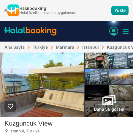
Halalbooking
Yükle
Helal özellikli seyahat uygulaması
Ana Sayfa
Türkiye
Marmara
İstanbul
Kuzguncuk 
Daha 59 görsel
Kuzguncuk View
İstanbul, Türkiye