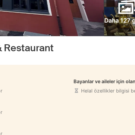
Daha 127 g
& Restaurant
Bayanlar ve aileler için ola
or
Helal özellikler bilgisi 
or
or