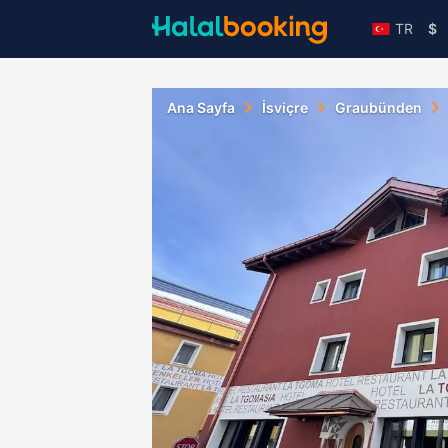
TR
$
Ana Sayfa
İsviçre
Graubünden