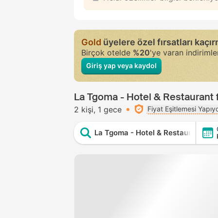
Gold
üyelere özel fırsatları kaçı
Birçok otelde
%20
'ye varan indiriml
Giriş yap veya kaydol
La Tgoma - Hotel & Restaurant fi
2 kişi
1 gece
Fiyat Eşitlemesi Yapıy
La Tgoma - Hotel & Restaurant