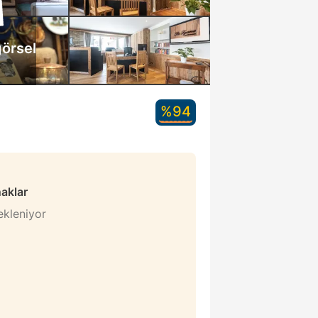
örsel
%94
naklar
bekleniyor