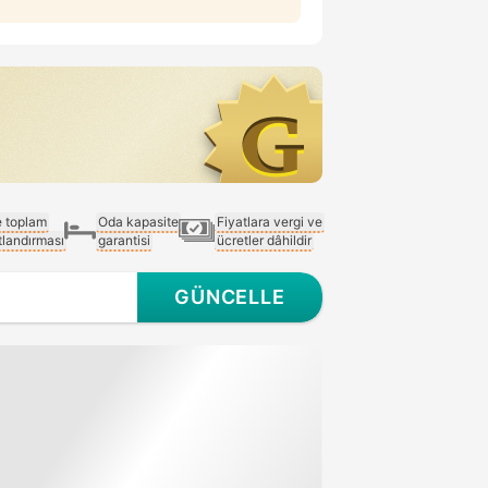
e toplam
Oda kapasite
Fiyatlara vergi ve
atlandırması
garantisi
ücretler dâhildir
GÜNCELLE