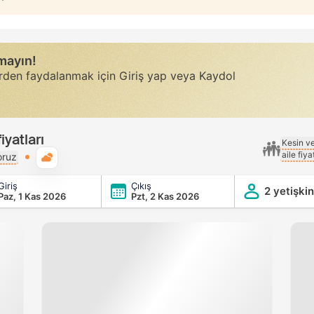
rmayın!
erden faydalanmak için Giriş yap veya Kaydol
yatları
Kesin v
aile fiy
Genel hava durumu
oruz
Giriş
Çıkış
2 yetişkin
Paz, 1 Kas 2026
Pzt, 2 Kas 2026