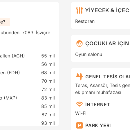
YİYECEK & İÇE
Restoran
de?
aubünden, 7083, İsviçre
ÇOCUKLAR İÇİN
Oyun salonu
Gallen (ACH)
55 mil
56 mil
afen (FDH)
68 mil
GENEL TESİS OL
70 mil
Teras, Asansör, Tesis gen
72 mil
ekipmanı muhafazası
no (MXP)
83 mil
İNTERNET
85 mil
Wi-Fi
87 mil
93 mil
PARK YERİ