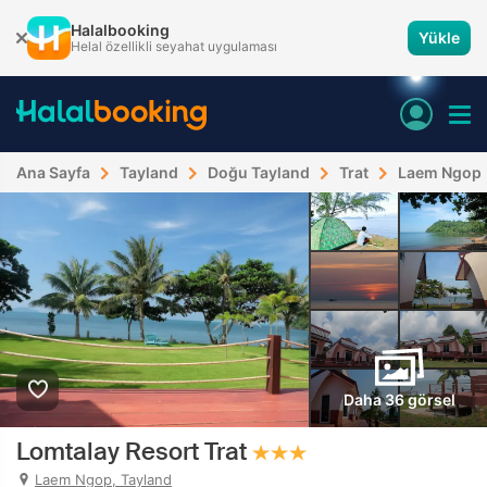
Halalbooking
Yükle
Helal özellikli seyahat uygulaması
Ana Sayfa
Tayland
Doğu Tayland
Trat
Laem Ngop
Daha 36 görsel
Lomtalay Resort Trat
Laem Ngop, Tayland