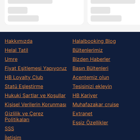
Hakkımızda
Halalbooking Blog
Helal Tatil
Bültenlerimiz
Umre
Bizden Haberler
Fiyat Eşitlemesi Yapıyoruz
Basın Bültenleri
HB Loyalty Club
Acentemiz olun
Statü Eşleştirme
Tesisinizi ekleyin
Hukuki Şartlar ve Koşullar
HB Kariyer
Kişisel Verilerin Korunması
Muhafazakar сruise
Gizlilik ve Çerez
Extranet
Politikaları
Eşsiz Özellikler
SSS
İletişim