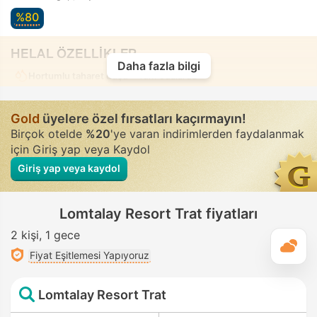
%80
HELAL ÖZELLİKLER
Daha fazla bilgi
Hortumlu taharet duşu
• Tüm odalarda
Gold
üyelere özel fırsatları kaçırmayın!
Birçok otelde
%20
'ye varan indirimlerden faydalanmak
için Giriş yap veya Kaydol
Giriş yap veya kaydol
Lomtalay Resort Trat fiyatları
2 kişi
1 gece
G
Fiyat Eşitlemesi Yapıyoruz
Lomtalay Resort Trat