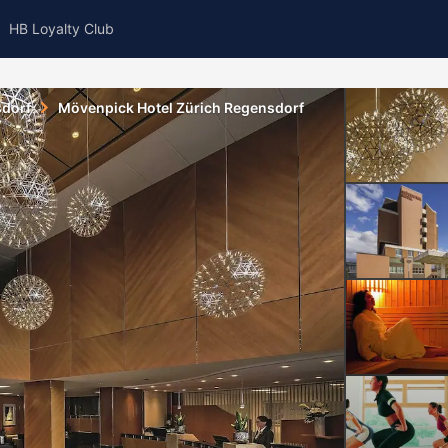
HB Loyalty Club
dorf
Mövenpick Hotel Zürich Regensdorf