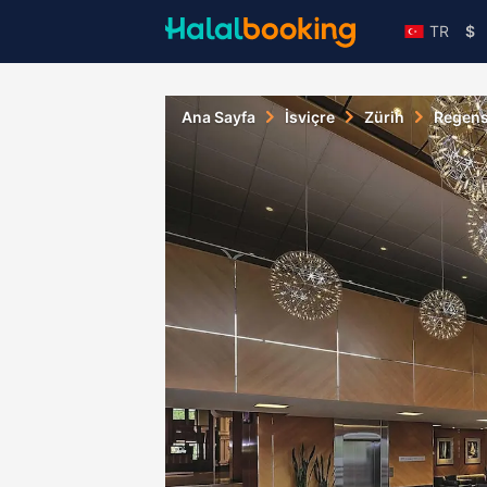
TR
$
Ana Sayfa
İsviçre
Zürih
Regens