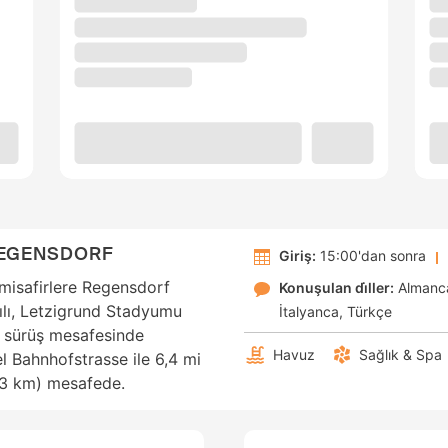
REGENSDORF
Giriş:
15:00'dan sonra
misafirlere Regensdorf
Konuşulan di̇ller:
Almanc
ılı, Letzigrund Stadyumu
İtalyanca
Türkçe
a sürüş mesafesinde
Havuz
Sağlık & Spa
l Bahnhofstrasse ile 6,4 mi
0,3 km) mesafede.