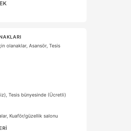
CEK
ANAKLARI
için olanaklar, Asansör, Tesis
z), Tesis bünyesinde (Ücretli)
ar, Kuaför/güzellik salonu
ERİ