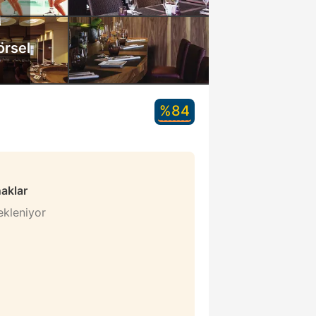
örsel
%84
naklar
bekleniyor