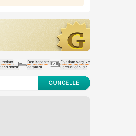
e toplam
Oda kapasite
Fiyatlara vergi ve
atlandırması
garantisi
ücretler dâhildir
GÜNCELLE