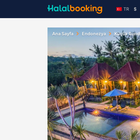
TR
$
Ana Sayfa
Endonezya
Küçük Sund