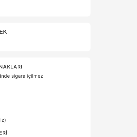
CEK
ANAKLARI
inde sigara içilmez
iz)
ERİ