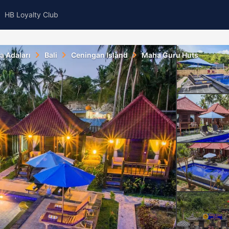
HB Loyalty Club
a Adaları
Bali
Ceningan Island
Maha Guru Huts