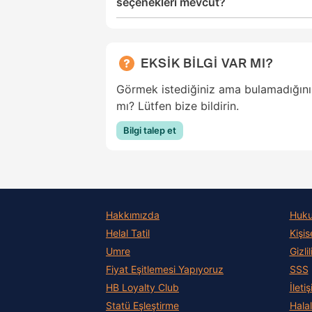
seçenekleri mevcut?
EKSİK BİLGİ VAR MI?
Görmek istediğiniz ama bulamadığınız
mı? Lütfen bize bildirin.
Bilgi talep et
Hakkımızda
Hukuk
Helal Tatil
Kişis
Umre
Gizli
Fiyat Eşitlemesi Yapıyoruz
SSS
HB Loyalty Club
İleti
Statü Eşleştirme
Hala