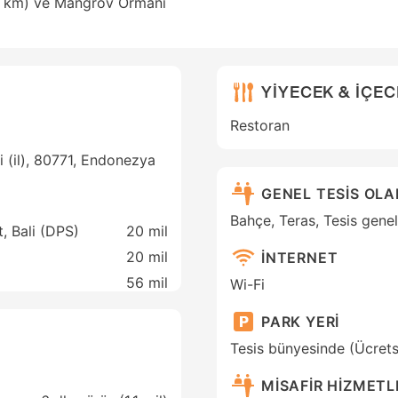
,4 km) ve Mangrov Ormanı
YİYECEK & İÇE
Restoran
i (il), 80771, Endonezya
GENEL TESİS OL
Bahçe, Teras, Tesis genel
t, Bali (DPS)
20 mil
20 mil
İNTERNET
56 mil
Wi-Fi
PARK YERİ
Tesis bünyesinde (Ücrets
MİSAFİR HİZMETL