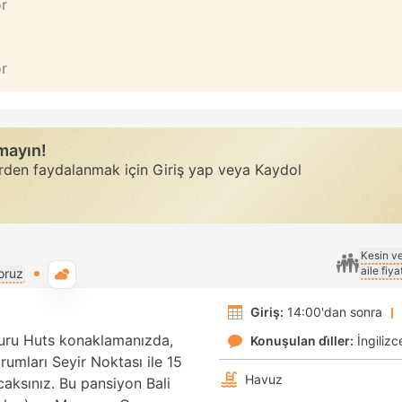
or
or
rmayın!
erden faydalanmak için Giriş yap veya Kaydol
Kesin v
aile fiy
Genel hava durumu
oruz
Giriş:
14:00'dan sonra
uru Huts konaklamanızda,
Konuşulan di̇ller:
İngilizc
umları Seyir Noktası ile 15
Havuz
aksınız. Bu pansiyon Bali