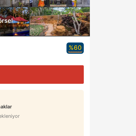
örsel
%60
naklar
bekleniyor