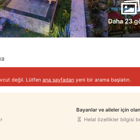
Daha 23 g
ya
vcut değil. Lütfen
ana sayfadan
yeni bir arama başlatın.
Bayanlar ve aileler için ola
or
Helal özellikler bilgisi 