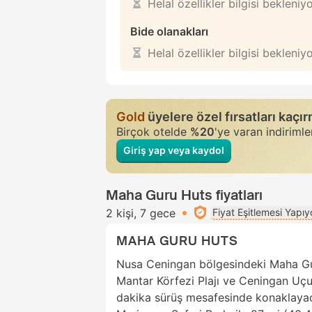
Helal özellikler bilgisi bekleniy
Bide olanakları
Helal özellikler bilgisi bekleniy
Gold
üyelere özel fırsatları kaçı
Birçok otelde
%20
'ye varan indiriml
Giriş yap veya kaydol
Maha Guru Huts fiyatları
2 kişi
7 gece
Fiyat Eşitlemesi Yapıy
MAHA GURU HUTS
Nusa Ceningan bölgesindeki Maha G
Mantar Körfezi Plajı ve Ceningan Uçur
dakika sürüş mesafesinde konaklayac