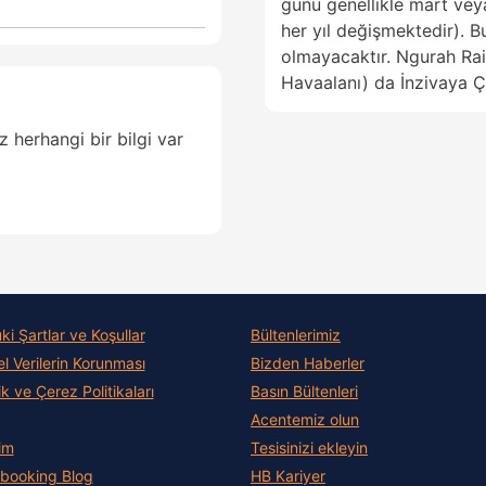
günü genellikle mart vey
her yıl değişmektedir). B
olmayacaktır. Ngurah Rai 
Havaalanı) da İnzivaya Ç
 herhangi bir bilgi var
i Şartlar ve Koşullar
Bültenlerimiz
el Verilerin Korunması
Bizden Haberler
lik ve Çerez Politikaları
Basın Bültenleri
Acentemiz olun
şim
Tesisinizi ekleyin
lbooking Blog
HB Kariyer