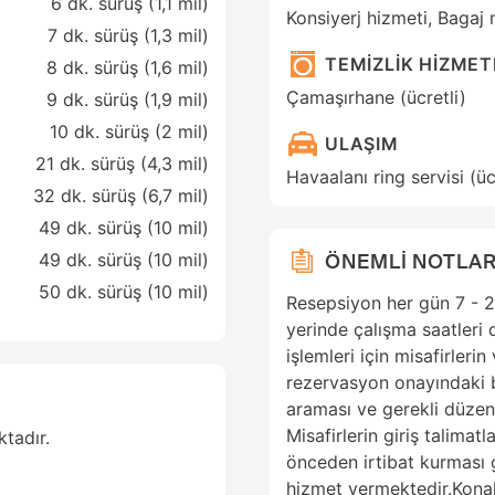
6 dk. sürüş (1,1 mil)
Konsiyerj hizmeti, Bagaj
7 dk. sürüş (1,3 mil)
TEMİZLİK HİZMET
8 dk. sürüş (1,6 mil)
Çamaşırhane (ücretli)
9 dk. sürüş (1,9 mil)
10 dk. sürüş (2 mil)
ULAŞIM
21 dk. sürüş (4,3 mil)
Havaalanı ring servisi (üc
32 dk. sürüş (6,7 mil)
49 dk. sürüş (10 mil)
ÖNEMLİ NOTLAR
49 dk. sürüş (10 mil)
50 dk. sürüş (10 mil)
Resepsiyon her gün 7 - 2
yerinde çalışma saatleri 
işlemleri için misafirleri
rezervasyon onayındaki b
araması ve gerekli düzenl
Misafirlerin giriş talima
tadır.
önceden irtibat kurması g
hizmet vermektedir.Kona