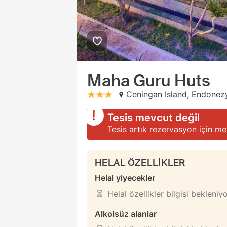
Maha Guru Huts
Ceningan Island, Endonez
stars: 3
Tesis mevcut değil
Tesis artık rezervasyon için me
HELAL ÖZELLİKLER
Helal yiyecekler
Helal özellikler bilgisi bekleniy
Alkolsüz alanlar