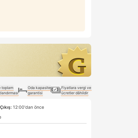
e toplam
Oda kapasite
Fiyatlara vergi ve
atlandırması
garantisi
ücretler dâhildir
Çıkış:
12:00'dan önce
e