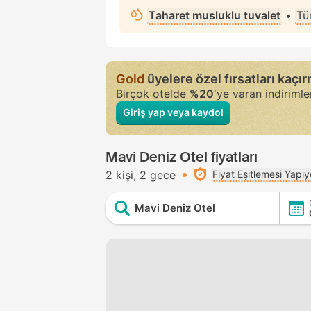
Taharet musluklu tuvalet
•
Tü
Gold
üyelere özel fırsatları kaçı
Birçok otelde
%20
'ye varan indiriml
Giriş yap veya kaydol
Mavi Deniz Otel fiyatları
2 kişi
2 gece
Fiyat Eşitlemesi Yapı
Mavi Deniz Otel