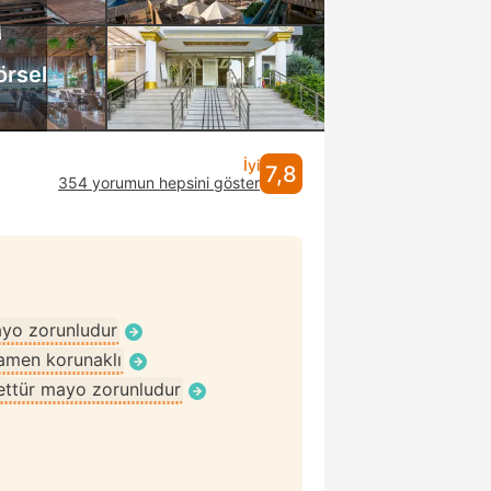
örsel
İyi
7,8
354 yorumun hepsini göster
ayo zorunludur
men korunaklı
ettür mayo zorunludur