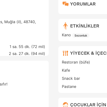
YORUMLAR
, Muğla (il), 48740,
ETKİNLİKLER
Kano
Sezonluk
1 sa. 55 dk. (
72 mil
)
YİYECEK & İÇE
2 sa. 27 dk. (
94 mil
)
Restoran (büfe)
Kafe
Snack bar
ıfır!
Pastane
ÇOCUKLAR İÇİN