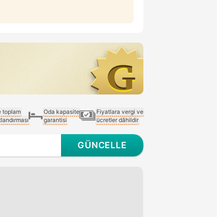
e toplam
Oda kapasite
Fiyatlara vergi ve
atlandırması
garantisi
ücretler dâhildir
GÜNCELLE