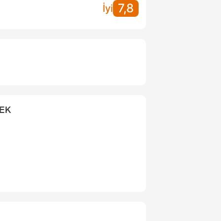
7,8
İyi
CEK