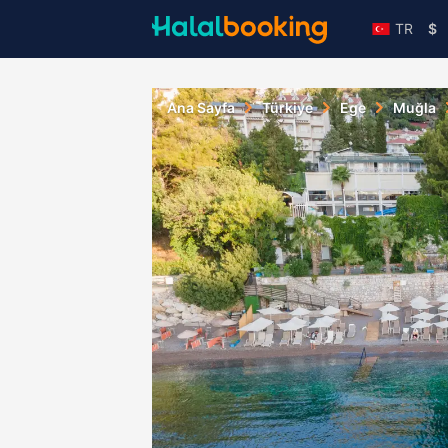
TR
$
Ana Sayfa
Türkiye
Ege
Muğla