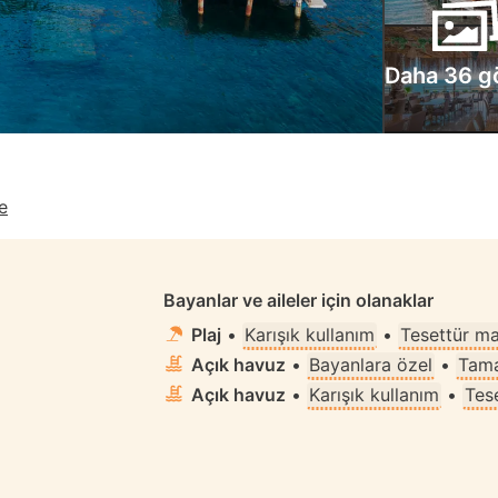
Daha 36 g
e
Bayanlar ve aileler için olanaklar
Plaj
•
Karışık kullanım
•
Tesettür m
Açık havuz
•
Bayanlara özel
•
Tama
Açık havuz
•
Karışık kullanım
•
Tes