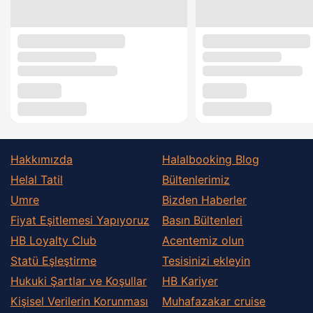
Hakkımızda
Halalbooking Blog
Helal Tatil
Bültenlerimiz
Umre
Bizden Haberler
Fiyat Eşitlemesi Yapıyoruz
Basın Bültenleri
HB Loyalty Club
Acentemiz olun
Statü Eşleştirme
Tesisinizi ekleyin
Hukuki Şartlar ve Koşullar
HB Kariyer
Kişisel Verilerin Korunması
Muhafazakar сruise