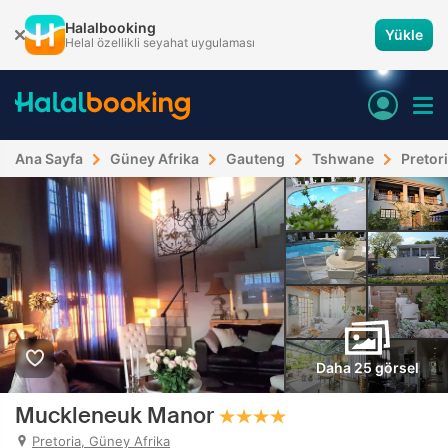
Halalbooking
Yükle
Helal özellikli seyahat uygulaması
Ana Sayfa
Güney Afrika
Gauteng
Tshwane
Pretor
Daha 25 görsel
Muckleneuk Manor
Pretoria, Güney Afrika