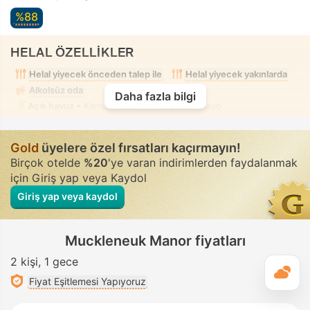
%88
HELAL ÖZELLİKLER
Helal yiyecek önceden talep ile
Helal yiyecek yakınlarda
Alkolsüz oda
Daha fazla bilgi
Açık havuz
• Karışık kullanım • Tesettür mayo
Gold
üyelere özel fırsatları kaçırmayın!
Birçok otelde
%20
'ye varan indirimlerden faydalanmak
için Giriş yap veya Kaydol
Giriş yap veya kaydol
Muckleneuk Manor fiyatları
2 kişi
1 gece
G
Fiyat Eşitlemesi Yapıyoruz