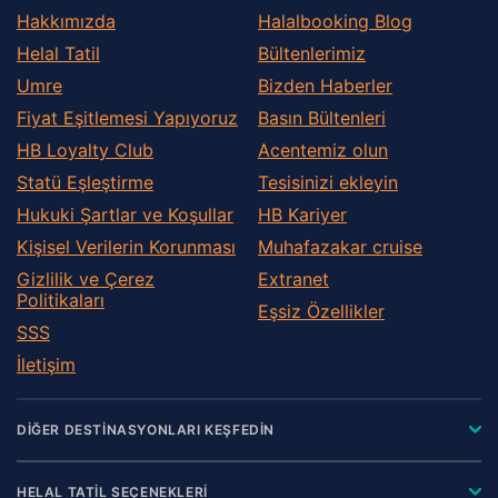
Hakkımızda
Halalbooking Blog
Helal Tatil
Bültenlerimiz
Umre
Bizden Haberler
Fiyat Eşitlemesi Yapıyoruz
Basın Bültenleri
HB Loyalty Club
Acentemiz olun
Statü Eşleştirme
Tesisinizi ekleyin
Hukuki Şartlar ve Koşullar
HB Kariyer
Kişisel Verilerin Korunması
Muhafazakar сruise
Gizlilik ve Çerez
Extranet
Politikaları
Eşsiz Özellikler
SSS
İletişim
DİĞER DESTİNASYONLARI KEŞFEDİN
HELAL TATİL SEÇENEKLERİ