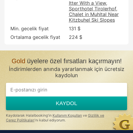
Itter With a View
Sporthotel Tirolerhof
Chalet in Muhltal Near
Kitzbuhel Ski Slopes
Min. gecelik fiyat
131 $
Ortalama gecelik fiyat
224 $
Gold
üyelere özel fırsatları kaçırmayın!
İndirimlerden anında yararlanmak için ücretsiz
kaydolun
KAYDOL
Kaydolarak Halalbooking'in
Kullanım Koşulları
ve
Gizlilik ve
Çerez Politikaları
'nı kabul ediyorum.