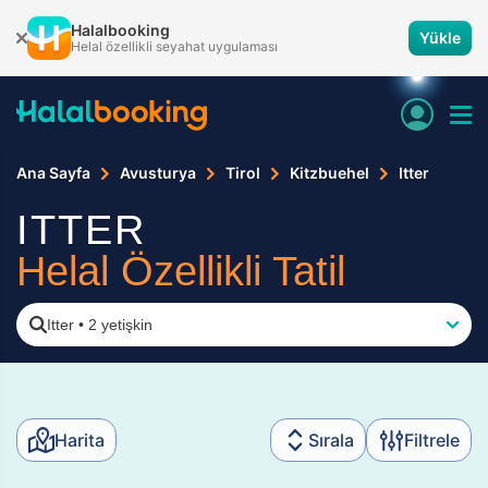
Halalbooking
Yükle
Helal özellikli seyahat uygulaması
Ana Sayfa
Avusturya
Tirol
Kitzbuehel
Itter
ITTER
Helal Özellikli Tatil
Itter
•
2 yetişkin
Harita
Sırala
Filtrele