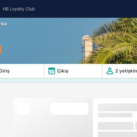
HB Loyalty Club
rika
l
Giriş
Çıkış
2 yetişkin