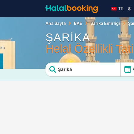
TR
$
Ana Sayfa
BAE
Şarika Emirliği
Şa
ŞARİKA
Helal Özellikli Tati
Şarika