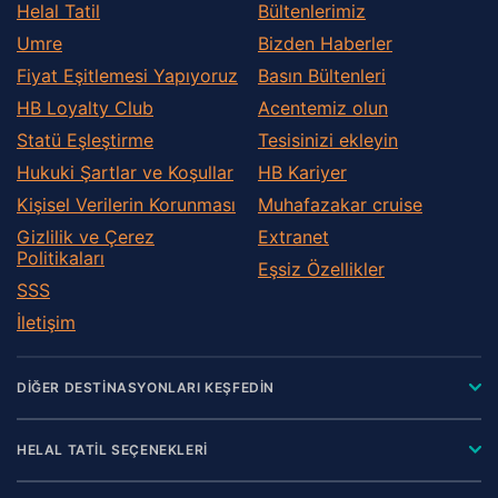
Helal Tatil
Bültenlerimiz
Umre
Bizden Haberler
Fiyat Eşitlemesi Yapıyoruz
Basın Bültenleri
HB Loyalty Club
Acentemiz olun
Statü Eşleştirme
Tesisinizi ekleyin
Hukuki Şartlar ve Koşullar
HB Kariyer
Kişisel Verilerin Korunması
Muhafazakar сruise
Gizlilik ve Çerez
Extranet
Politikaları
Eşsiz Özellikler
SSS
İletişim
DİĞER DESTİNASYONLARI KEŞFEDİN
HELAL TATİL SEÇENEKLERİ