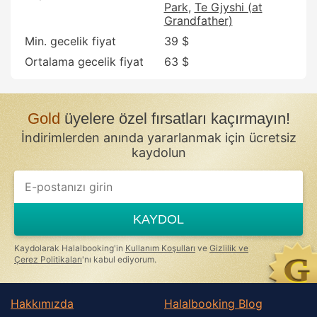
Park
Te Gjyshi (at
Grandfather)
Min. gecelik fiyat
39 $
Ortalama gecelik fiyat
63 $
Gold
üyelere özel fırsatları kaçırmayın!
İndirimlerden anında yararlanmak için ücretsiz
kaydolun
KAYDOL
Kaydolarak Halalbooking'in
Kullanım Koşulları
ve
Gizlilik ve
Çerez Politikaları
'nı kabul ediyorum.
Hakkımızda
Halalbooking Blog