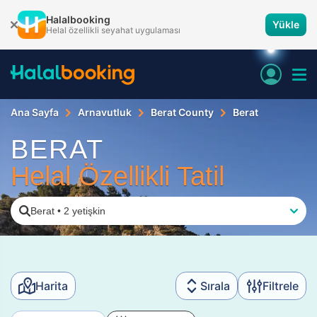
Halalbooking
Yükle
Helal özellikli seyahat uygulaması
Ana Sayfa
Arnavutluk
Berat County
Berat
BERAT
Helal Özellikli Tatil
Berat
•
2 yetişkin
Harita
Sırala
Filtrele