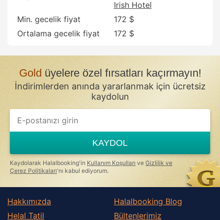
Irish Hotel
Min. gecelik fiyat
172 $
Ortalama gecelik fiyat
172 $
Gold
üyelere özel fırsatları kaçırmayın!
İndirimlerden anında yararlanmak için ücretsiz
kaydolun
If
you
are
a
KAYDOL
human,
ignore
this
Kaydolarak Halalbooking'in
Kullanım Koşulları
ve
Gizlilik ve
field
Çerez Politikaları
'nı kabul ediyorum.
Hakkımızda
Halalbooking Blog
Helal Tatil
Bültenlerimiz