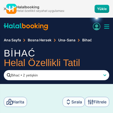
Halalbooking
Yükle
Helal özellikli seyahat uygulaması
Ana Sayfa
Bosna Hersek
Una-Sana
Bihać
BİHAĆ
Helal Özellikli Tatil
Bihać
•
2 yetişkin
Harita
Sırala
Filtrele