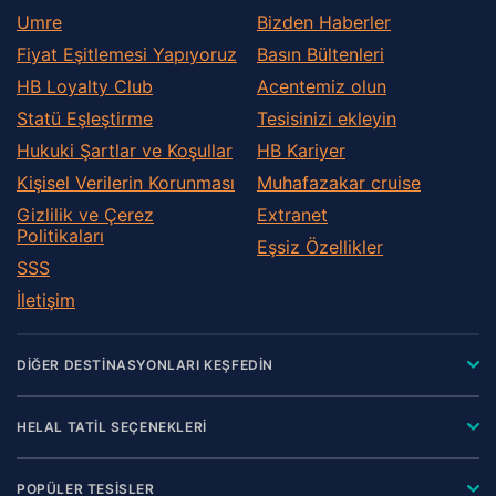
Umre
Bizden Haberler
Fiyat Eşitlemesi Yapıyoruz
Basın Bültenleri
HB Loyalty Club
Acentemiz olun
Statü Eşleştirme
Tesisinizi ekleyin
Hukuki Şartlar ve Koşullar
HB Kariyer
Kişisel Verilerin Korunması
Muhafazakar сruise
Gizlilik ve Çerez
Extranet
Politikaları
Eşsiz Özellikler
SSS
İletişim
DİĞER DESTİNASYONLARI KEŞFEDİN
HELAL TATİL SEÇENEKLERİ
POPÜLER TESİSLER